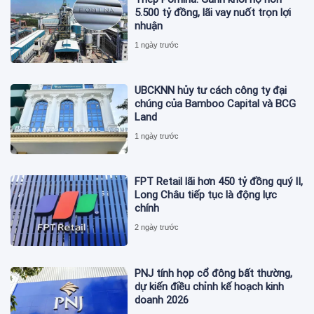
5.500 tỷ đồng, lãi vay nuốt trọn lợi
nhuận
1 ngày trước
UBCKNN hủy tư cách công ty đại
chúng của Bamboo Capital và BCG
Land
1 ngày trước
FPT Retail lãi hơn 450 tỷ đồng quý II,
Long Châu tiếp tục là động lực
chính
2 ngày trước
PNJ tính họp cổ đông bất thường,
dự kiến điều chỉnh kế hoạch kinh
doanh 2026