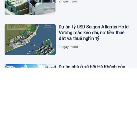
2 ngày trước
Dự án tỷ USD Saigon Atlantis Hotel:
Vướng mắc kéo dài, nợ tiền thuê
đất và thuế nghìn tỷ
2 ngày trước
Dự án nhà ở xã hội Hà Khánh của
FLC công bố danh sách khách hàng
đủ điều kiện mua đợt 1
3 ngày trước
Theo dấu lô 659.000 cổ phiếu PNJ:
Đi 1 vòng qua tài khoản tự doanh
hay 'chỉ là trùng hợp'?
3 ngày trước