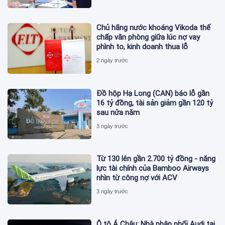
Chủ hãng nước khoáng Vikoda thế
chấp văn phòng giữa lúc nợ vay
phình to, kinh doanh thua lỗ
2 ngày trước
Đồ hộp Hạ Long (CAN) báo lỗ gần
16 tỷ đồng, tài sản giảm gần 120 tỷ
sau nửa năm
3 ngày trước
Từ 130 lên gần 2.700 tỷ đồng - năng
lực tài chính của Bamboo Airways
nhìn từ công nợ với ACV
3 ngày trước
Ô tô Á Châu: Nhà phân phối Audi tại