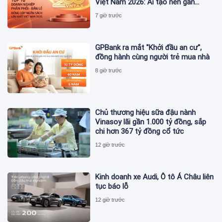
Việt Nam 2026: Ai tạo nên gần
12.900 tỷ đồng?
7 giờ trước
GPBank ra mắt "Khởi đầu an cư",
đồng hành cùng người trẻ mua nhà
8 giờ trước
Chủ thương hiệu sữa đậu nành
Vinasoy lãi gần 1.000 tỷ đồng, sắp
chi hơn 367 tỷ đồng cổ tức
12 giờ trước
Kinh doanh xe Audi, Ô tô Á Châu liên
tục báo lỗ
12 giờ trước