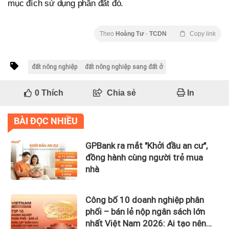
mục đích sử dụng phần đất đó.
Theo
Hoàng Tư
-
TCDN
Copy link
đất nông nghiệp
đất nông nghiệp sang đất ở
0
Thích
Chia sẻ
In
BÀI ĐỌC NHIỀU
GPBank ra mắt "Khởi đầu an cư",
đồng hành cùng người trẻ mua
nhà
Công bố 10 doanh nghiệp phân
phối – bán lẻ nộp ngân sách lớn
nhất Việt Nam 2026: Ai tạo nên