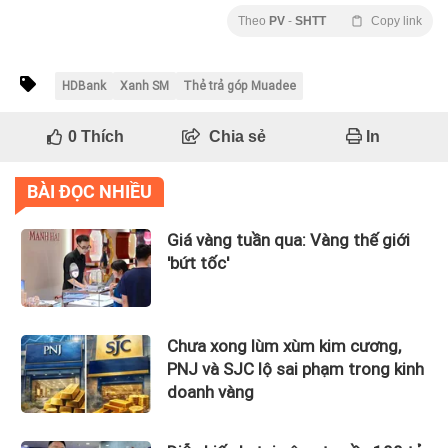
Theo
PV
-
SHTT
Copy link
HDBank
Xanh SM
Thẻ trả góp Muadee
0
Thích
Chia sẻ
In
BÀI ĐỌC NHIỀU
Giá vàng tuần qua: Vàng thế giới
'bứt tốc'
Chưa xong lùm xùm kim cương,
PNJ và SJC lộ sai phạm trong kinh
doanh vàng