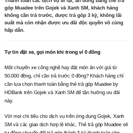
Thanh toán các dịch vụ đi lại, ăn uống bằng thẻ trả
góp Muadee trên Gojek và Xanh SM, khách hàng
không cần trả trước, được trả góp 3 kỳ, không lãi
suất mà còn nhận được ưu đãi độc quyền vô cùng
hấp dẫn.
Tự
tin đ
ặt xe
, g
ọi món khi
trong ví 0 đồng
Một chuyến xe công nghệ hay đặt món ăn với giá từ
50.000 đồng, chỉ cần trả trước 0 đồng? Khách hàng chỉ
cần lựa chọn thanh toán bằng thẻ trả góp Muadee by
HDBank trên Gojek và Xanh SM để tận hưởng ưu đãi
này.
Với mọi chi tiêu cho dịch vụ trên ứng dụng Gojek, Xanh
SM và các giao dịch hợp lệ khác, Thẻ trả góp Muadee sẽ
tự động chuyển đổi trả góp thành 3 kỳ thanh toán cho