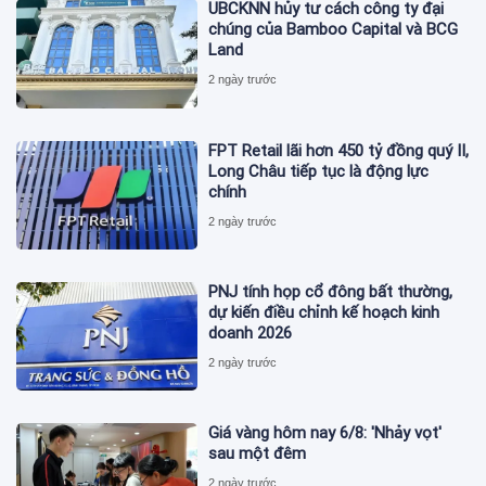
UBCKNN hủy tư cách công ty đại
chúng của Bamboo Capital và BCG
Land
2 ngày trước
FPT Retail lãi hơn 450 tỷ đồng quý II,
Long Châu tiếp tục là động lực
chính
2 ngày trước
PNJ tính họp cổ đông bất thường,
dự kiến điều chỉnh kế hoạch kinh
doanh 2026
2 ngày trước
Giá vàng hôm nay 6/8: 'Nhảy vọt'
sau một đêm
2 ngày trước