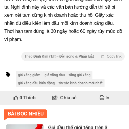
tại Nghị định này và các văn bản hướng dẫn thì sẽ bị
xem xét tạm dừng kinh doanh hoặc thu hồi Giấy xác
nhận đủ điều kiện làm đầu mối kinh doanh xăng dầu.
Thời hạn tạm dừng là 30 ngày hoặc 60 ngày tùy mức độ
vi phạm.
Theo
Đinh Kim (T/h)
-
Đời sống & Pháp luật
Copy link
giá xăng giảm
giá xăng dầu
tăng giá xăng
giá xăng dầu biến động
tin tức kinh doanh mới nhất
0
Thích
Chia sẻ
In
BÀI ĐỌC NHIỀU
Giá dầu thế giới tăng trên 3