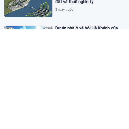
đất và thuế nghìn tỷ
3 ngày trước
Dự án nhà ở xã hội Hà Khánh của
FLC công bố danh sách khách hàng
đủ điều kiện mua đợt 1
3 ngày trước
Theo dấu lô 659.000 cổ phiếu PNJ:
Đi 1 vòng qua tài khoản tự doanh
hay 'chỉ là trùng hợp'?
3 ngày trước
Giá vàng hôm nay 5/8: Nhích nhẹ lấy
đà phục hồi
3 ngày trước