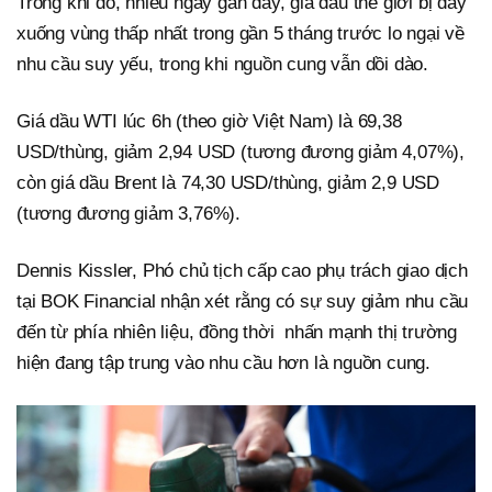
Trong khi đó, nhiều ngày gần đây, giá dầu thế giới bị đẩy
xuống vùng thấp nhất trong gần 5 tháng trước lo ngại về
nhu cầu suy yếu, trong khi nguồn cung vẫn dồi dào.
Giá dầu WTI lúc 6h (theo giờ Việt Nam) là 69,38
USD/thùng, giảm 2,94 USD (tương đương giảm 4,07%),
còn giá dầu Brent là 74,30 USD/thùng, giảm 2,9 USD
(tương đương giảm 3,76%).
Dennis Kissler, Phó chủ tịch cấp cao phụ trách giao dịch
tại BOK Financial nhận xét rằng có sự suy giảm nhu cầu
đến từ phía nhiên liệu, đồng thời nhấn mạnh thị trường
hiện đang tập trung vào nhu cầu hơn là nguồn cung.