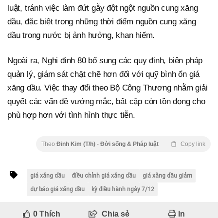
luật, tránh việc làm đứt gẫy đột ngột nguồn cung xăng
dầu, đặc biệt trong những thời điểm nguồn cung xăng
dầu trong nước bị ảnh hưởng, khan hiếm.
Ngoài ra, Nghị định 80 bổ sung các quy định, biện pháp
quản lý, giám sát chặt chẽ hơn đối với quỹ bình ổn giá
xăng dầu. Việc thay đổi theo Bộ Công Thương nhằm giải
quyết các vấn đề vướng mắc, bất cập còn tồn đọng cho
phù hợp hơn với tình hình thực tiễn.
Theo
Đinh Kim (T/h)
-
Đời sống & Pháp luật
Copy link
giá xăng dầu
điều chỉnh giá xăng dầu
giá xăng dầu giảm
dự báo giá xăng dầu
kỳ điều hành ngày 7/12
0
Thích
Chia sẻ
In