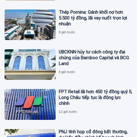
Thép Pomina: Gánh khối nợ hơn
5.500 tỷ đồng, lãi vay nuốt trọn lợi
nhuận
9 giờ trước
UBCKNN hủy tư cách công ty đại
chúng của Bamboo Capital và BCG
Land
9 giờ trước
FPT Retail lãi hơn 450 tỷ đồng quý II,
Long Châu tiếp tục là động lực
chính
12 giờ trước
PNJ tính họp cổ đông bất thường,