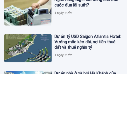
cuộc đua lãi suất?
1 ngày trước
Dự án tỷ USD Saigon Atlantis Hotel:
Vướng mắc kéo dài, nợ tiền thuê
đất và thuế nghìn tỷ
1 ngày trước
Dự án nhà ở xã hội Hà Khánh của
FLC công bố danh sách khách hàng
đủ điều kiện mua đợt 1
1 ngày trước
Theo dấu lô 659.000 cổ phiếu PNJ:
Đi 1 vòng qua tài khoản tự doanh
hay 'chỉ là trùng hợp'?