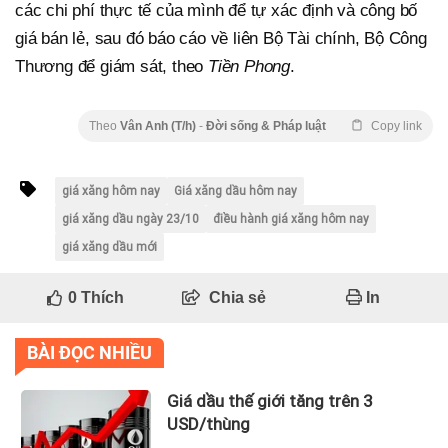
các chi phí thực tế của mình để tự xác định và công bố
giá bán lẻ, sau đó báo cáo về liên Bộ Tài chính, Bộ Công
Thương để giám sát, theo
Tiền Phong
.
Theo
Vân Anh (T/h)
-
Đời sống & Pháp luật
Copy link
giá xăng hôm nay
Giá xăng dầu hôm nay
giá xăng dầu ngày 23/10
điều hành giá xăng hôm nay
giá xăng dầu mới
0
Thích
Chia sẻ
In
BÀI ĐỌC NHIỀU
Giá dầu thế giới tăng trên 3
USD/thùng