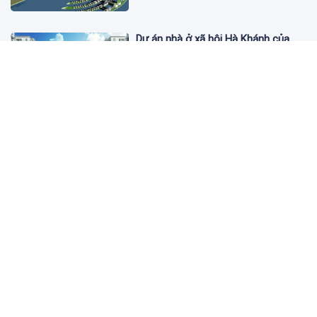
Dự án nhà ở xã hội Hà Khánh của
FLC công bố danh sách khách hàng
đủ điều kiện mua đợt 1
3 ngày trước
Theo dấu lô 659.000 cổ phiếu PNJ:
Đi 1 vòng qua tài khoản tự doanh
hay 'chỉ là trùng hợp'?
3 ngày trước
Giá vàng hôm nay 5/8: Nhích nhẹ lấy
đà phục hồi
3 ngày trước
Apec Mandala Wyndham Mũi Né bị