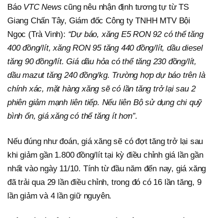
Báo
VTC News
cũng nêu nhận định tương tự từ TS
Giang Chấn Tây, Giám đốc Công ty TNHH MTV Bội
Ngọc (Trà Vinh):
“Dự báo, xăng E5 RON 92 có thể tăng
400 đồng/lít, xăng RON 95 tăng 440 đồng/lít, dầu diesel
tăng 90 đồng/lít. Giá dầu hỏa có thể tăng 230 đồng/lít,
dầu mazut tăng 240 đồng/kg. Trường hợp dự báo trên là
chính xác, mặt hàng xăng sẽ có lần tăng trở lại sau 2
phiên giảm mạnh liên tiếp. Nếu liên Bộ sử dụng chi quỹ
bình ổn, giá xăng có thể tăng ít hơn”.
Nếu đúng như đoán, giá xăng sẽ có đợt tăng trở lại sau
khi giảm gần 1.800 đồng/lít tại kỳ điều chỉnh giá lần gần
nhất vào ngày 11/10. Tính từ đầu năm đến nay, giá xăng
đã trải qua 29 lần điều chỉnh, trong đó có 16 lần tăng, 9
lần giảm và 4 lần giữ nguyên.