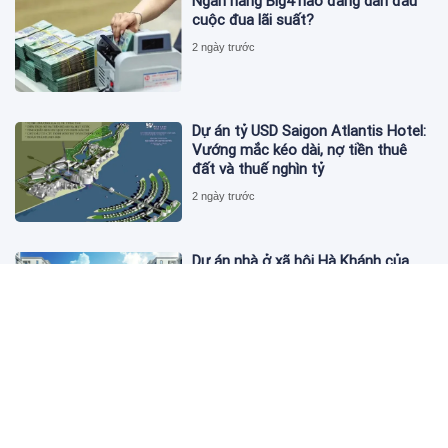
Ngân hàng Big4 nào đang dẫn đầu
cuộc đua lãi suất?
2 ngày trước
Dự án tỷ USD Saigon Atlantis Hotel:
Vướng mắc kéo dài, nợ tiền thuê
đất và thuế nghìn tỷ
2 ngày trước
Dự án nhà ở xã hội Hà Khánh của
FLC công bố danh sách khách hàng
đủ điều kiện mua đợt 1
2 ngày trước
Theo dấu lô 659.000 cổ phiếu PNJ:
Đi 1 vòng qua tài khoản tự doanh
hay 'chỉ là trùng hợp'?