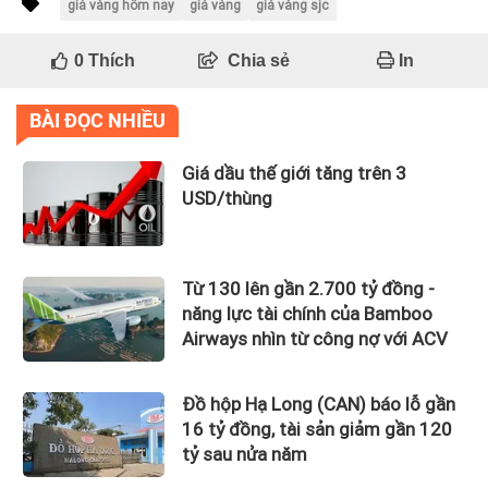
giá vàng hôm nay
giá vàng
giá vàng sjc
0
Thích
Chia sẻ
In
BÀI ĐỌC NHIỀU
Giá dầu thế giới tăng trên 3
USD/thùng
Từ 130 lên gần 2.700 tỷ đồng -
năng lực tài chính của Bamboo
Airways nhìn từ công nợ với ACV
Đồ hộp Hạ Long (CAN) báo lỗ gần
16 tỷ đồng, tài sản giảm gần 120
tỷ sau nửa năm