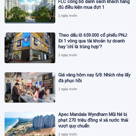
FLC công bố danh sách khách hàng
đủ điều kiện mua đợt 1
1 ngày trước
Theo dấu lô 659.000 cổ phiếu PNJ:
Đi 1 vòng qua tài khoản tự doanh
hay 'chỉ là trùng hợp'?
1 ngày trước
Giá vàng hôm nay 5/8: Nhích nhẹ lấy
đà phục hồi
1 ngày trước
Apec Mandala Wyndham Mũi Né bị
phạt 270 triệu đồng vì xả nước thải
vượt quy chuẩn
1 ngày trước