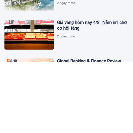
2 ngày trước
Giá vàng hôm nay 4/8: 'Nằm im' chờ
cơ hội tăng
2 ngày trước
Global Banking & Finance Review
Awards vinh danh SHB là Ngân hàng
tiết kiệm tốt nhất Việt Nam năm
2026
3 ngày trước
Từ đầu tư đến tạo dòng tiền: Bước
chuyển của dự án điện gió lớn nhất
T&T Group tại Lào
3 ngày trước