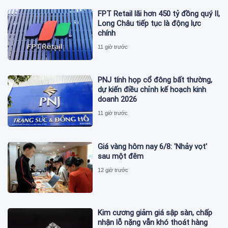
FPT Retail lãi hơn 450 tỷ đồng quý II,
Long Châu tiếp tục là động lực
chính
11 giờ trước
PNJ tính họp cổ đông bất thường,
dự kiến điều chỉnh kế hoạch kinh
doanh 2026
11 giờ trước
Giá vàng hôm nay 6/8: 'Nhảy vọt'
sau một đêm
12 giờ trước
Kim cương giảm giá sập sàn, chấp
nhận lỗ nặng vẫn khó thoát hàng