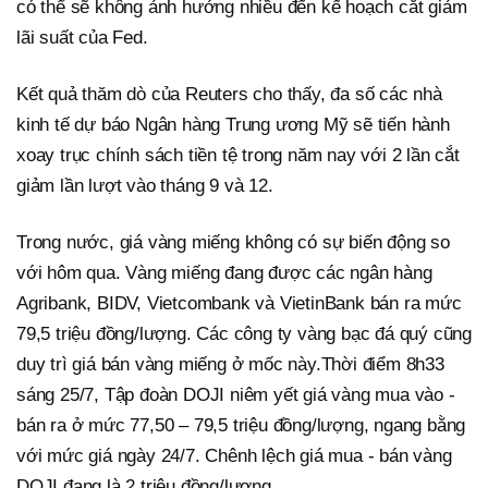
có thể sẽ không ảnh hưởng nhiều đến kế hoạch cắt giảm
lãi suất của Fed.
Kết quả thăm dò của Reuters cho thấy, đa số các nhà
kinh tế dự báo Ngân hàng Trung ương Mỹ sẽ tiến hành
xoay trục chính sách tiền tệ trong năm nay với 2 lần cắt
giảm lần lượt vào tháng 9 và 12.
Trong nước, giá vàng miếng không có sự biến động so
với hôm qua. Vàng miếng đang được các ngân hàng
Agribank, BIDV, Vietcombank và VietinBank bán ra mức
79,5 triệu đồng/lượng. Các công ty vàng bạc đá quý cũng
duy trì giá bán vàng miếng ở mốc này.Thời điểm 8h33
sáng 25/7, Tập đoàn DOJI niêm yết giá vàng mua vào -
bán ra ở mức 77,50 – 79,5 triệu đồng/lượng, ngang bằng
với mức giá ngày 24/7. Chênh lệch giá mua - bán vàng
DOJI đang là 2 triệu đồng/lượng.