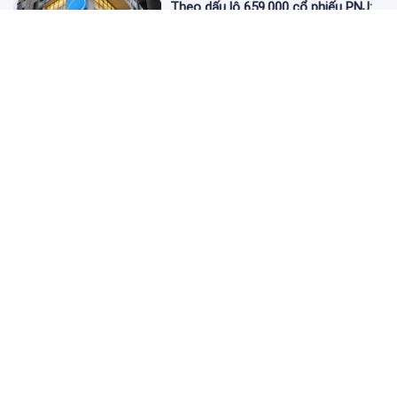
Theo dấu lô 659.000 cổ phiếu PNJ:
Đi 1 vòng qua tài khoản tự doanh
hay 'chỉ là trùng hợp'?
2 ngày trước
Giá vàng hôm nay 5/8: Nhích nhẹ lấy
đà phục hồi
2 ngày trước
Apec Mandala Wyndham Mũi Né bị
phạt 270 triệu đồng vì xả nước thải
vượt quy chuẩn
2 ngày trước
Đề nghị giải chấp hơn 530 căn hộ dự
án Aqua Marina City trước khi đưa
vào kinh doanh