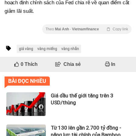
hoạch định chính sách của Fed chia rẽ về quan điểm cắt
giảm lãi suất.
Theo
Mai Anh
-
Vietnamfinance
Copy link
giá vàng
vàng miếng
vàng nhẫn
0
Thích
Chia sẻ
In
BÀI ĐỌC NHIỀU
Giá dầu thế giới tăng trên 3
USD/thùng
Từ 130 lên gần 2.700 tỷ đồng -
năng lực tài chính của Bamboo