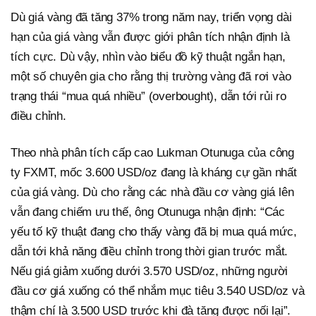
Dù giá vàng đã tăng 37% trong năm nay, triển vọng dài
hạn của giá vàng vẫn được giới phân tích nhận định là
tích cực. Dù vậy, nhìn vào biểu đồ kỹ thuật ngắn hạn,
một số chuyên gia cho rằng thị trường vàng đã rơi vào
trạng thái “mua quá nhiều” (overbought), dẫn tới rủi ro
điều chỉnh.
Theo nhà phân tích cấp cao Lukman Otunuga của công
ty FXMT, mốc 3.600 USD/oz đang là kháng cự gần nhất
của giá vàng. Dù cho rằng các nhà đầu cơ vàng giá lên
vẫn đang chiếm ưu thế, ông Otunuga nhận định: “Các
yếu tố kỹ thuật đang cho thấy vàng đã bị mua quá mức,
dẫn tới khả năng điều chỉnh trong thời gian trước mắt.
Nếu giá giảm xuống dưới 3.570 USD/oz, những người
đầu cơ giá xuống có thể nhắm mục tiêu 3.540 USD/oz và
thậm chí là 3.500 USD trước khi đà tăng được nối lại”.