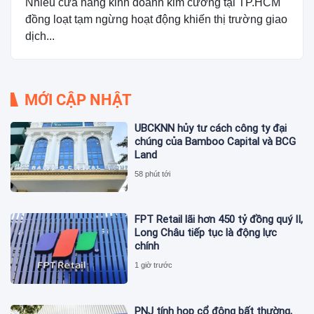
Nhiều cửa hàng kinh doanh kim cương tại TP.HCM
đồng loạt tạm ngừng hoạt động khiến thị trường giao
dịch...
MỚI CẬP NHẬT
UBCKNN hủy tư cách công ty đại
chúng của Bamboo Capital và BCG
Land
58 phút tới
FPT Retail lãi hơn 450 tỷ đồng quý II,
Long Châu tiếp tục là động lực
chính
1 giờ trước
PNJ tính họp cổ đông bất thường,