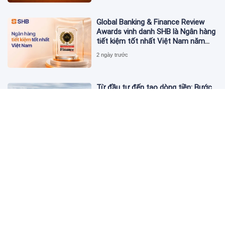
Global Banking & Finance Review
Awards vinh danh SHB là Ngân hàng
tiết kiệm tốt nhất Việt Nam năm
2026
2 ngày trước
Từ đầu tư đến tạo dòng tiền: Bước
chuyển của dự án điện gió lớn nhất
T&T Group tại Lào
2 ngày trước
Cảnh giác chiêu lừa mua, bán bạc
có giá "tốt bất thường" trên mạng
xã hội
2 ngày trước
Masterise Homes đồng hành cùng