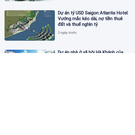
Dự án tỷ USD Saigon Atlantis Hotel:
Vướng mắc kéo dài, nợ tiền thuê
đất và thuế nghìn tỷ
3 ngày trước
Dự án nhà ở xã hội Hà Khánh của
FLC công bố danh sách khách hàng
đủ điều kiện mua đợt 1
3 ngày trước
Theo dấu lô 659.000 cổ phiếu PNJ:
Đi 1 vòng qua tài khoản tự doanh
hay 'chỉ là trùng hợp'?
3 ngày trước
Giá vàng hôm nay 5/8: Nhích nhẹ lấy