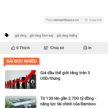
Theo
vietnamfinance.vn
Copy link
giá vàng
giá vàng hôm nay
giá vàng miếng
0
Thích
Chia sẻ
In
BÀI ĐỌC NHIỀU
Giá dầu thế giới tăng trên 3
USD/thùng
Từ 130 lên gần 2.700 tỷ đồng -
năng lực tài chính của Bamboo