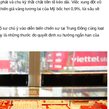
 phát và chu kỳ thắt chặt tiền tệ kéo dài. Việc xung đột vũ
khiến giá vàng tương lai của Mỹ bốc hơi 0,9%, lùi sâu về
ộ sự chú ý vào diễn biến chiến sự tại Trung Đông cùng loạt
đây là những thước đo quyết định xu hướng ngắn hạn của