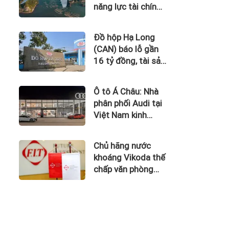
năng lực tài chính
của Bamboo
Airways nhìn từ
Đồ hộp Hạ Long
công nợ với ACV
(CAN) báo lỗ gần
16 tỷ đồng, tài sản
giảm gần 120 tỷ
sau nửa năm
Ô tô Á Châu: Nhà
phân phối Audi tại
Việt Nam kinh
doanh thua lỗ
Chủ hãng nước
khoáng Vikoda thế
chấp văn phòng
giữa lúc nợ vay
phình to, kinh
doanh thua lỗ