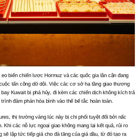
ực eo biển chiến lược Hormuz và các quốc gia lân cận đang
 cuộc tấn công dữ dội. Việc các cơ sở hạ tầng giao thương
 bay Kuwait bị phá hủy, đi kèm các chiến dịch không kích trả
 trình đàm phán hòa bình vào thế bế tắc hoàn toàn.
es, thị trường vàng lúc này bị chi phối tuyệt đối bởi nấc
. Khi các nỗ lực ngoại giao không mang lại kết quả, rủi ro
sẽ lập tức tiếp giá cho đà tăng của giá dầu, từ đó tạo ra