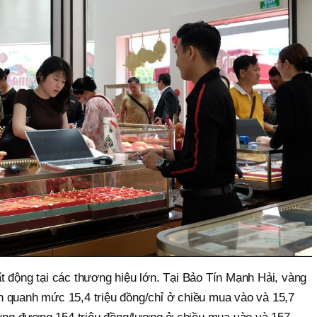
t động tại các thương hiệu lớn. Tại Bảo Tín Mạnh Hải, vàng
 quanh mức 15,4 triệu đồng/chỉ ở chiều mua vào và 15,7