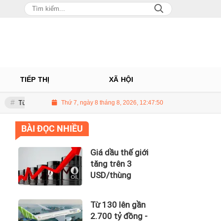
TIẾP THỊ
XÃ HỘI
lên gần 2.700 tỷ đồng - năng lực tài chính của Bamboo Airways nhìn từ côn
Thứ 7, ngày 8 tháng 8, 2026, 12:47:52
BÀI ĐỌC NHIỀU
Giá dầu thế giới
tăng trên 3
USD/thùng
Từ 130 lên gần
2.700 tỷ đồng -