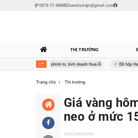
0879 73 9999
bandockdpl@gmail.com
THỊ TRƯỜNG
 lúc nợ vay phình to, kinh doanh thua lỗ
Đồ hộp Hạ Long (CAN) bá
Trang chủ
Thị trường
Giá vàng hôm
neo ở mức 15
08:09 04/06/2026