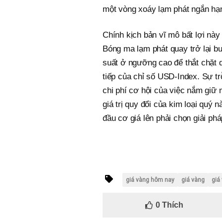
một vòng xoáy lạm phát ngắn hạ
Chính kịch bản vĩ mô bất lợi này
Bóng ma lạm phát quay trở lại bu
suất ở ngưỡng cao để thắt chặt d
tiếp của chỉ số USD-Index. Sự t
chi phí cơ hội của việc nắm giữ 
giá trị quy đổi của kim loại quý 
đầu cơ giá lên phải chọn giải pháp
giá vàng hôm nay
giá vàng
giá
0
Thích