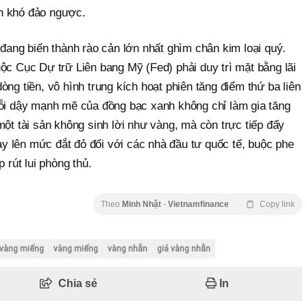
n khó đảo ngược.
 đang biến thành rào cản lớn nhất ghìm chân kim loại quý.
ộc Cục Dự trữ Liên bang Mỹ (Fed) phải duy trì mặt bằng lãi
òng tiền, vô hình trung kích hoạt phiên tăng điểm thứ ba liên
rỗi dậy mạnh mẽ của đồng bạc xanh không chỉ làm gia tăng
một tài sản không sinh lời như vàng, mà còn trực tiếp đẩy
này lên mức đắt đỏ đối với các nhà đầu tư quốc tế, buộc phe
 rút lui phòng thủ.
Theo
Minh Nhật
-
Vietnamfinance
Copy link
 vàng miếng
vàng miếng
vàng nhẫn
giá vàng nhẫn
Chia sẻ
In