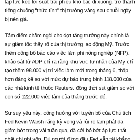
lập tức kéo lợi suất trái phiếu kho bạc đi xuống, trở thành
tiếng chuông "thức tỉnh" thị trường vàng sau chuỗi ngày
bị nén giá.
Tâm điểm châm ngòi cho đợt tăng trưởng này chính là
sự giảm tốc thấy rõ của thị trường lao động Mỹ. Trước
thềm công bố báo cáo việc làm phi nông nghiệp (NFP),
khảo sát từ ADP chỉ ra rằng khu vực tư nhân của Mỹ chỉ
tạo thêm 98.000 vị trí việc làm mới trong tháng 6, thấp
hơn đáng kể so với mức dự báo trung bình 118.000 của
các nhà kinh tế thuộc Reuters, đồng thời sụt giảm so với
con số 122.000 việc làm của tháng trước đó.
Sự suy yếu này, cộng hưởng với tuyên bố của Chủ tịch
Fed Kevin Warsh rằng kỳ vọng và rủi ro lạm phát đã
giảm bớt trong vài tuần qua, đã cởi bỏ bớt áp lực thắt
chặt chi phí vốn. Dù người đứng đầu Fed vẫn tái khẳng