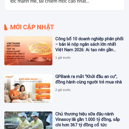
tốc mạnh mẽ, tái chiếm mốc cao nhất...
MỚI CẬP NHẬT
Công bố 10 doanh nghiệp phân phối
– bán lẻ nộp ngân sách lớn nhất
Việt Nam 2026: Ai tạo nên gần
12.900 tỷ đồng?
1 giờ trước
GPBank ra mắt "Khởi đầu an cư",
đồng hành cùng người trẻ mua nhà
2 giờ trước
Chủ thương hiệu sữa đậu nành
Vinasoy lãi gần 1.000 tỷ đồng, sắp
chi hơn 367 tỷ đồng cổ tức