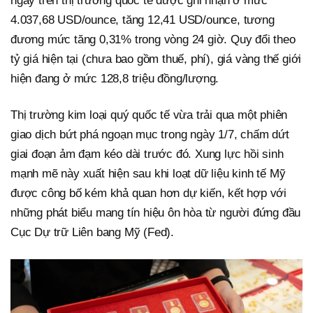
ngay trên thị trường quốc tế được ghi nhận ở mức
4.037,68 USD/ounce, tăng 12,41 USD/ounce, tương
đương mức tăng 0,31% trong vòng 24 giờ. Quy đổi theo
tỷ giá hiện tại (chưa bao gồm thuế, phí), giá vàng thế giới
hiện đang ở mức 128,8 triệu đồng/lượng.
Thị trường kim loại quý quốc tế vừa trải qua một phiên
giao dịch bứt phá ngoạn mục trong ngày 1/7, chấm dứt
giai đoạn ảm đạm kéo dài trước đó. Xung lực hồi sinh
mạnh mẽ này xuất hiện sau khi loạt dữ liệu kinh tế Mỹ
được công bố kém khả quan hơn dự kiến, kết hợp với
những phát biểu mang tín hiệu ôn hòa từ người đứng đầu
Cục Dự trữ Liên bang Mỹ (Fed).