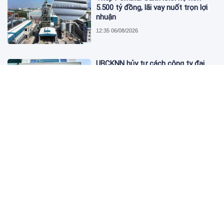
5.500 tỷ đồng, lãi vay nuốt trọn lợi
nhuận
12:35 06/08/2026
UBCKNN hủy tư cách công ty đại
chúng của Bamboo Capital và BCG
Land
12:13 06/08/2026
FPT Retail lãi hơn 450 tỷ đồng quý II,
Long Châu tiếp tục là động lực
chính
09:18 06/08/2026
PNJ tính họp cổ đông bất thường,
dự kiến điều chỉnh kế hoạch kinh
doanh 2026