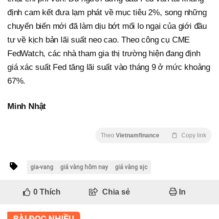
định cam kết đưa lạm phát về mục tiêu 2%, song những
chuyển biến mới đã làm dịu bớt mối lo ngại của giới đầu
tư về kịch bản lãi suất neo cao. Theo công cụ CME
FedWatch, các nhà tham gia thị trường hiện đang định
giá xác suất Fed tăng lãi suất vào tháng 9 ở mức khoảng
67%.
Minh Nhật
Theo
Vietnamfinance
Copy link
gia-vang
giá vàng hôm nay
giá vàng sjc
0
Thích
Chia sẻ
In
BÀI ĐỌC NHIỀU