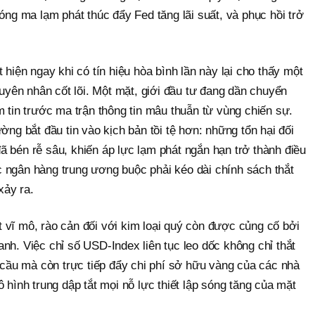
bóng ma lạm phát thúc đẩy Fed tăng lãi suất, và phục hồi trở
 hiện ngay khi có tín hiệu hòa bình lần này lại cho thấy một
guyên nhân cốt lõi. Một mặt, giới đầu tư đang dần chuyển
m tin trước ma trận thông tin mâu thuẫn từ vùng chiến sự.
ờng bắt đầu tin vào kịch bản tồi tệ hơn: những tổn hại đối
 bén rễ sâu, khiến áp lực lạm phát ngắn hạn trở thành điều
 ngân hàng trung ương buộc phải kéo dài chính sách thắt
xảy ra.
 vĩ mô, rào cản đối với kim loại quý còn được củng cố bởi
nh. Việc chỉ số USD-Index liên tục leo dốc không chỉ thắt
n cầu mà còn trực tiếp đẩy chi phí sở hữu vàng của các nhà
 hình trung dập tắt mọi nỗ lực thiết lập sóng tăng của mặt