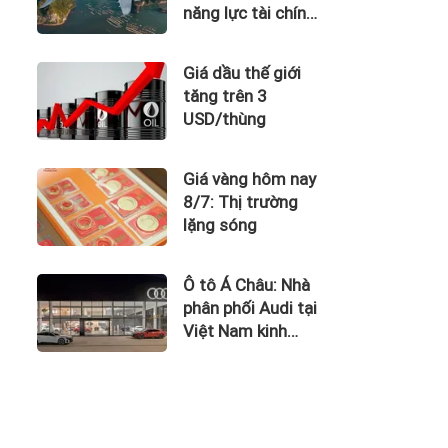
năng lực tài chính
của Bamboo
Airways nhìn từ
Giá dầu thế giới
công nợ với ACV
tăng trên 3
USD/thùng
Giá vàng hôm nay
8/7: Thị trường
lặng sóng
Ô tô Á Châu: Nhà
phân phối Audi tại
Việt Nam kinh
doanh thua lỗ