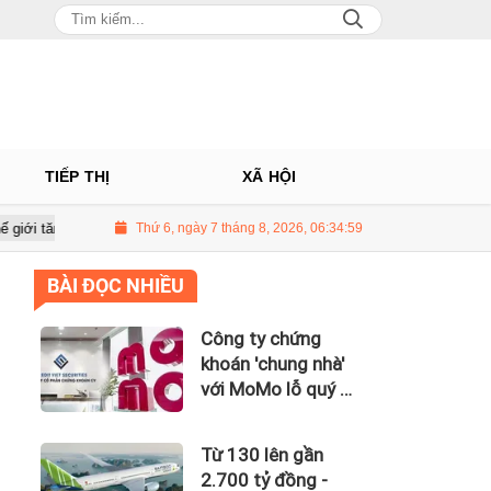
TIẾP THỊ
XÃ HỘI
rên 3 USD/thùng
Thứ 6, ngày 7 tháng 8, 2026, 06:35:01
Giá vàng hôm nay 8/7: Thị trường lặng sóng
BÀI ĐỌC NHIỀU
Công ty chứng
khoán 'chung nhà'
với MoMo lỗ quý II
hơn 31 tỷ đồng, lỗ
lũy kế gần 181 tỷ
Từ 130 lên gần
đồng
2.700 tỷ đồng -