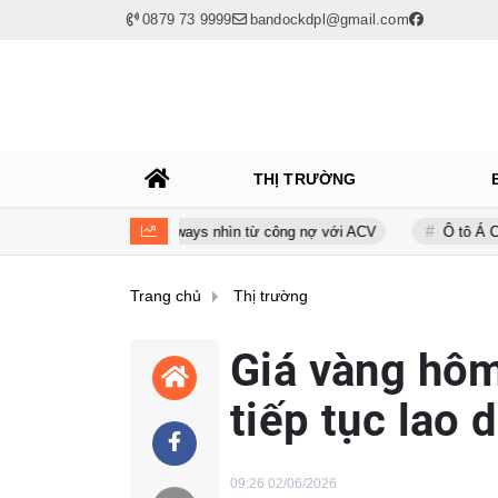
0879 73 9999
bandockdpl@gmail.com
THỊ TRƯỜNG
của Bamboo Airways nhìn từ công nợ với ACV
Ô tô Á Châu: Nhà phân 
Trang chủ
Thị trường
Giá vàng hôm
tiếp tục lao 
09:26 02/06/2026