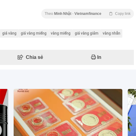
Theo
Minh Nhật
-
Vietnamfinance
Copy link
giá vàng
giá vàng miếng
vàng miếng
giá vàng giảm
vàng nhẫn
Chia sẻ
In