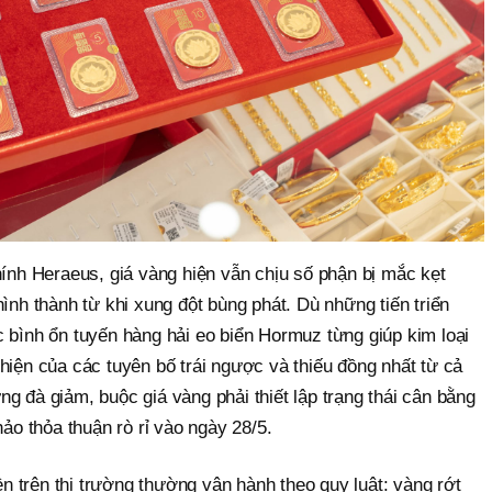
hính Heraeus, giá vàng hiện vẫn chịu số phận bị mắc kẹt
hình thành từ khi xung đột bùng phát. Dù những tiến triển
 bình ổn tuyến hàng hải eo biển Hormuz từng giúp kim loại
hiện của các tuyên bố trái ngược và thiếu đồng nhất từ cả
g đà giảm, buộc giá vàng phải thiết lập trạng thái cân bằng
hảo thỏa thuận rò rỉ vào ngày 28/5.
iền trên thị trường thường vận hành theo quy luật: vàng rớt