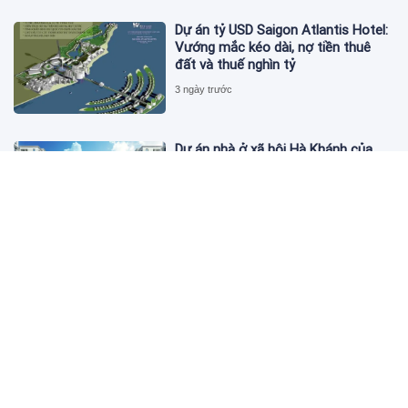
Dự án tỷ USD Saigon Atlantis Hotel:
Vướng mắc kéo dài, nợ tiền thuê
đất và thuế nghìn tỷ
3 ngày trước
Dự án nhà ở xã hội Hà Khánh của
FLC công bố danh sách khách hàng
đủ điều kiện mua đợt 1
3 ngày trước
Theo dấu lô 659.000 cổ phiếu PNJ:
Đi 1 vòng qua tài khoản tự doanh
hay 'chỉ là trùng hợp'?
3 ngày trước
Giá vàng hôm nay 5/8: Nhích nhẹ lấy
đà phục hồi