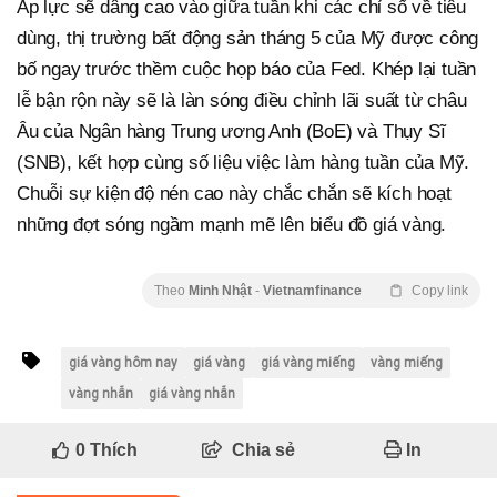
Áp lực sẽ dâng cao vào giữa tuần khi các chỉ số về tiêu
dùng, thị trường bất động sản tháng 5 của Mỹ được công
bố ngay trước thềm cuộc họp báo của Fed. Khép lại tuần
lễ bận rộn này sẽ là làn sóng điều chỉnh lãi suất từ châu
Âu của Ngân hàng Trung ương Anh (BoE) và Thụy Sĩ
(SNB), kết hợp cùng số liệu việc làm hàng tuần của Mỹ.
Chuỗi sự kiện độ nén cao này chắc chắn sẽ kích hoạt
những đợt sóng ngầm mạnh mẽ lên biểu đồ giá vàng.
Theo
Minh Nhật
-
Vietnamfinance
Copy link
giá vàng hôm nay
giá vàng
giá vàng miếng
vàng miếng
vàng nhẫn
giá vàng nhẫn
0
Thích
Chia sẻ
In