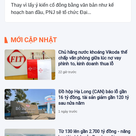
Thay vì lấy ý kiến cổ đông bằng văn bản như kế
hoạch ban đầu, PNJ sẽ tổ chức Đại...
MỚI CẬP NHẬT
Chủ hãng nước khoáng Vikoda thế
chấp văn phòng giữa lúc nợ vay
phình to, kinh doanh thua lỗ
22 giờ trước
Đồ hộp Hạ Long (CAN) báo lỗ gần
16 tỷ đồng, tài sản giảm gần 120 tỷ
sau nửa năm
1 ngày trước
Từ 130 lên gần 2.700 tỷ đồng - năng