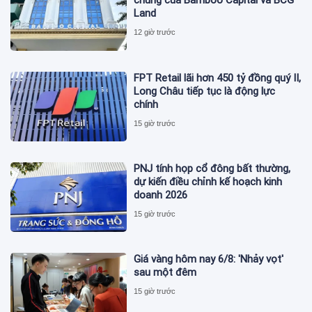
chúng của Bamboo Capital và BCG
Land
12 giờ trước
FPT Retail lãi hơn 450 tỷ đồng quý II,
Long Châu tiếp tục là động lực
chính
15 giờ trước
PNJ tính họp cổ đông bất thường,
dự kiến điều chỉnh kế hoạch kinh
doanh 2026
15 giờ trước
Giá vàng hôm nay 6/8: 'Nhảy vọt'
sau một đêm
15 giờ trước