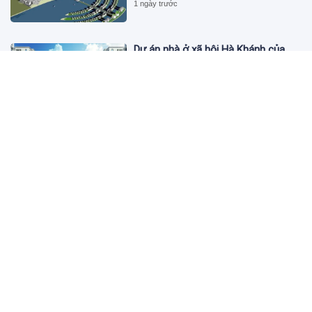
1 ngày trước
Dự án nhà ở xã hội Hà Khánh của
FLC công bố danh sách khách hàng
đủ điều kiện mua đợt 1
1 ngày trước
Theo dấu lô 659.000 cổ phiếu PNJ:
Đi 1 vòng qua tài khoản tự doanh
hay 'chỉ là trùng hợp'?
1 ngày trước
Giá vàng hôm nay 5/8: Nhích nhẹ lấy
đà phục hồi
1 ngày trước