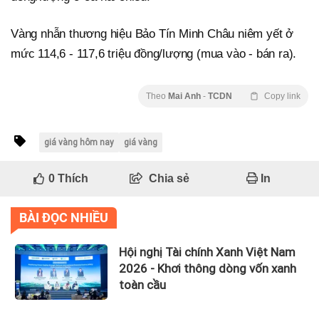
Vàng nhẫn thương hiệu Bảo Tín Minh Châu niêm yết ở
mức 114,6 - 117,6 triệu đồng/lượng (mua vào - bán ra).
Theo
Mai Anh
-
TCDN
Copy link
giá vàng hôm nay
giá vàng
0
Thích
Chia sẻ
In
BÀI ĐỌC NHIỀU
Hội nghị Tài chính Xanh Việt Nam
2026 - Khơi thông dòng vốn xanh
toàn cầu