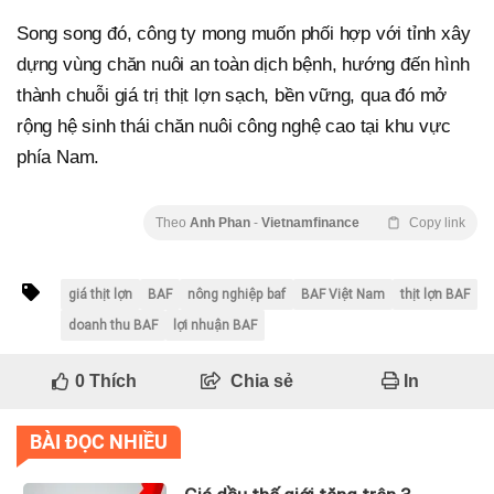
Song song đó, công ty mong muốn phối hợp với tỉnh xây
dựng vùng chăn nuôi an toàn dịch bệnh, hướng đến hình
thành chuỗi giá trị thịt lợn sạch, bền vững, qua đó mở
rộng hệ sinh thái chăn nuôi công nghệ cao tại khu vực
phía Nam.
Theo
Anh Phan
-
Vietnamfinance
Copy link
giá thịt lợn
BAF
nông nghiệp baf
BAF Việt Nam
thịt lợn BAF
doanh thu BAF
lợi nhuận BAF
0
Thích
Chia sẻ
In
BÀI ĐỌC NHIỀU