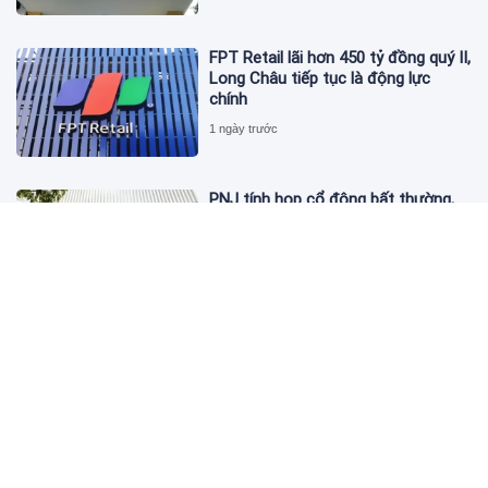
FPT Retail lãi hơn 450 tỷ đồng quý II,
Long Châu tiếp tục là động lực
chính
1 ngày trước
PNJ tính họp cổ đông bất thường,
dự kiến điều chỉnh kế hoạch kinh
doanh 2026
1 ngày trước
Giá vàng hôm nay 6/8: 'Nhảy vọt'
sau một đêm
1 ngày trước
Kim cương giảm giá sập sàn, chấp