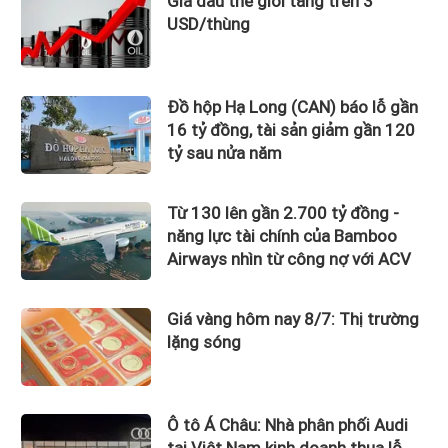
Giá dầu thế giới tăng trên 3
USD/thùng
Đồ hộp Hạ Long (CAN) báo lỗ gần
16 tỷ đồng, tài sản giảm gần 120
tỷ sau nửa năm
Từ 130 lên gần 2.700 tỷ đồng -
năng lực tài chính của Bamboo
Airways nhìn từ công nợ với ACV
Giá vàng hôm nay 8/7: Thị trường
lặng sóng
Ô tô Á Châu: Nhà phân phối Audi
tại Việt Nam kinh doanh thua lỗ