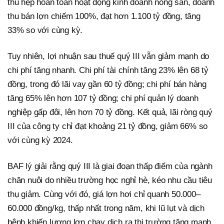
thu hẹp hoàn toàn hoạt động kinh doanh nông sản, doanh
thu bán lợn chiếm 100%, đạt hơn 1.100 tỷ đồng, tăng
33% so với cùng kỳ.
Tuy nhiên, lợi nhuận sau thuế quý III vẫn giảm mạnh do
chi phí tăng nhanh. Chi phí tài chính tăng 23% lên 68 tỷ
đồng, trong đó lãi vay gần 60 tỷ đồng; chi phí bán hàng
tăng 65% lên hơn 107 tỷ đồng; chi phí quản lý doanh
nghiệp gấp đôi, lên hơn 70 tỷ đồng. Kết quả, lãi ròng quý
III của công ty chỉ đạt khoảng 21 tỷ đồng, giảm 66% so
với cùng kỳ 2024.
BAF lý giải rằng quý III là giai đoạn thấp điểm của ngành
chăn nuôi do nhiều trường học nghỉ hè, kéo nhu cầu tiêu
thụ giảm. Cùng với đó, giá lợn hơi chỉ quanh 50.000–
60.000 đồng/kg, thấp nhất trong năm, khi lũ lụt và dịch
bệnh khiến lượng lợn chạy dịch ra thị trường tăng mạnh,