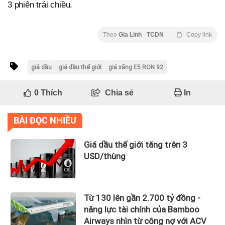
3 phiên trái chiều.
Theo
Gia Linh
-
TCDN
Copy link
giá dầu
giá dầu thế giới
giá xăng E5 RON 92
0
Thích
Chia sẻ
In
BÀI ĐỌC NHIỀU
Giá dầu thế giới tăng trên 3
USD/thùng
Từ 130 lên gần 2.700 tỷ đồng -
năng lực tài chính của Bamboo
Airways nhìn từ công nợ với ACV