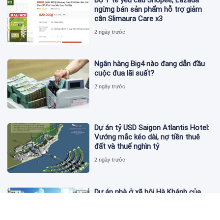
ngừng bán sản phẩm hỗ trợ giảm
cân Slimaura Care x3
2 ngày trước
Ngân hàng Big4 nào đang dẫn đầu
cuộc đua lãi suất?
2 ngày trước
Dự án tỷ USD Saigon Atlantis Hotel:
Vướng mắc kéo dài, nợ tiền thuê
đất và thuế nghìn tỷ
2 ngày trước
Dự án nhà ở xã hội Hà Khánh của
FLC công bố danh sách khách hàng
đủ điều kiện mua đợt 1