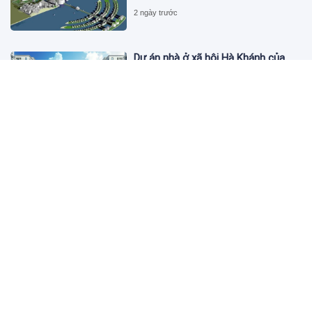
2 ngày trước
Dự án nhà ở xã hội Hà Khánh của
FLC công bố danh sách khách hàng
đủ điều kiện mua đợt 1
2 ngày trước
Theo dấu lô 659.000 cổ phiếu PNJ:
Đi 1 vòng qua tài khoản tự doanh
hay 'chỉ là trùng hợp'?
2 ngày trước
Giá vàng hôm nay 5/8: Nhích nhẹ lấy
đà phục hồi
2 ngày trước