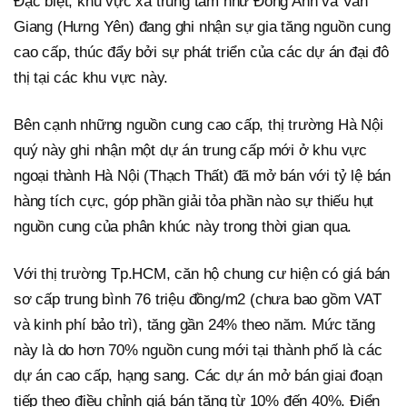
Đặc biệt, khu vực xa trung tâm như Đông Anh và Văn
Giang (Hưng Yên) đang ghi nhận sự gia tăng nguồn cung
cao cấp, thúc đẩy bởi sự phát triển của các dự án đại đô
thị tại các khu vực này.
Bên cạnh những nguồn cung cao cấp, thị trường Hà Nội
quý này ghi nhận một dự án trung cấp mới ở khu vực
ngoại thành Hà Nội (Thạch Thất) đã mở bán với tỷ lệ bán
hàng tích cực, góp phần giải tỏa phần nào sự thiếu hụt
nguồn cung của phân khúc này trong thời gian qua.
Với thị trường Tp.HCM, căn hộ chung cư hiện có giá bán
sơ cấp trung bình 76 triệu đồng/m2 (chưa bao gồm VAT
và kinh phí bảo trì), tăng gần 24% theo năm. Mức tăng
này là do hơn 70% nguồn cung mới tại thành phố là các
dự án cao cấp, hạng sang. Các dự án mở bán giai đoạn
tiếp theo điều chỉnh giá bán tăng từ 10% đến 40%. Điển