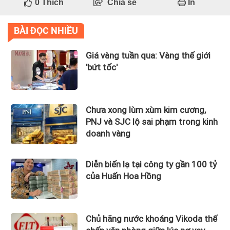
0
Thích
Chia sẻ
In
BÀI ĐỌC NHIỀU
Giá vàng tuần qua: Vàng thế giới
'bứt tốc'
Chưa xong lùm xùm kim cương,
PNJ và SJC lộ sai phạm trong kinh
doanh vàng
Diễn biến lạ tại công ty gần 100 tỷ
của Huấn Hoa Hồng
Chủ hãng nước khoáng Vikoda thế