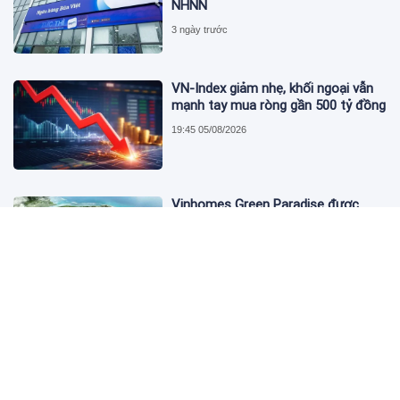
NHNN
3 ngày trước
VN-Index giảm nhẹ, khối ngoại vẫn
mạnh tay mua ròng gần 500 tỷ đồng
19:45 05/08/2026
Vinhomes Green Paradise được
trao chứng nhận Thành phố Thông
minh dựa trên tiêu chuẩn toàn cầu
ISO 37122
19:40 05/08/2026
Bộ Y tế yêu cầu Shopee, Lazada
ngừng bán sản phẩm hỗ trợ giảm
cân Slimaura Care x3
14:27 05/08/2026