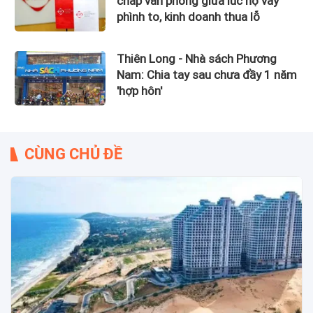
chấp văn phòng giữa lúc nợ vay
phình to, kinh doanh thua lỗ
Thiên Long - Nhà sách Phương
Nam: Chia tay sau chưa đầy 1 năm
'hợp hôn'
CÙNG CHỦ ĐỀ