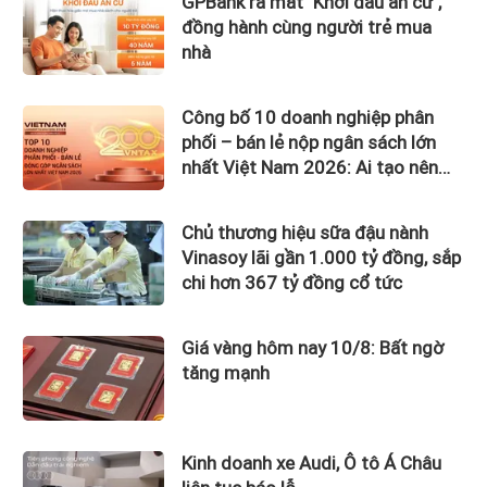
GPBank ra mắt "Khởi đầu an cư",
đồng hành cùng người trẻ mua
nhà
Công bố 10 doanh nghiệp phân
phối – bán lẻ nộp ngân sách lớn
nhất Việt Nam 2026: Ai tạo nên
gần 12.900 tỷ đồng?
Chủ thương hiệu sữa đậu nành
Vinasoy lãi gần 1.000 tỷ đồng, sắp
chi hơn 367 tỷ đồng cổ tức
Giá vàng hôm nay 10/8: Bất ngờ
tăng mạnh
Kinh doanh xe Audi, Ô tô Á Châu