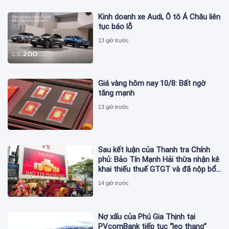
Kinh doanh xe Audi, Ô tô Á Châu liên
tục báo lỗ
13 giờ trước
Giá vàng hôm nay 10/8: Bất ngờ
tăng mạnh
13 giờ trước
Sau kết luận của Thanh tra Chính
phủ: Bảo Tín Mạnh Hải thừa nhận kê
khai thiếu thuế GTGT và đã nộp bổ
sung
14 giờ trước
Nợ xấu của Phú Gia Thịnh tại
PVcomBank tiếp tục “leo thang”