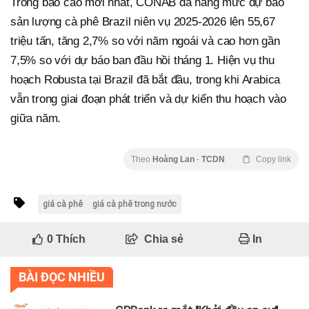
Trong báo cáo mới nhất, CONAB đã nâng mức dự báo
sản lượng cà phê Brazil niên vụ 2025-2026 lên 55,67
triệu tấn, tăng 2,7% so với năm ngoái và cao hơn gần
7,5% so với dự báo ban đầu hồi tháng 1. Hiện vụ thu
hoạch Robusta tại Brazil đã bắt đầu, trong khi Arabica
vẫn trong giai đoạn phát triển và dự kiến thu hoạch vào
giữa năm.
Theo
Hoàng Lan
-
TCDN
Copy link
giá cà phê
giá cà phê trong nước
0
Thích
Chia sẻ
In
BÀI ĐỌC NHIỀU