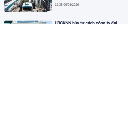
12:35 06/08/2026
UBCKNN hủy tư cách công ty đại
chúng của Bamboo Capital và BCG
Land
12:13 06/08/2026
FPT Retail lãi hơn 450 tỷ đồng quý II,
Long Châu tiếp tục là động lực
chính
09:18 06/08/2026
PNJ tính họp cổ đông bất thường,
dự kiến điều chỉnh kế hoạch kinh
doanh 2026
09:10 06/08/2026