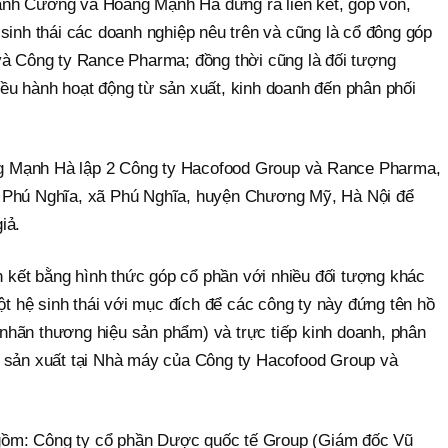
nh Cường và Hoàng Mạnh Hà đứng ra liên kết, góp vốn,
sinh thái các doanh nghiệp nêu trên và cũng là cổ đông góp
và Công ty Rance Pharma; đồng thời cũng là đối tượng
ều hành hoạt động từ sản xuất, kinh doanh đến phân phối
 Mạnh Hà lập 2 Công ty Hacofood Group và Rance Pharma,
 Phú Nghĩa, xã Phú Nghĩa, huyện Chương Mỹ, Hà Nội để
iả.
ên kết bằng hình thức góp cổ phần với nhiều đối tượng khác
một hệ sinh thái với mục đích để các công ty này đứng tên hồ
hãn thương hiệu sản phẩm) và trực tiếp kinh doanh, phân
c sản xuất tại Nhà máy của Công ty Hacofood Group và
y gồm: Công ty cổ phần Dược quốc tế Group (Giám đốc Vũ