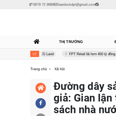
0879 73 9999
bandockdpl@gmail.com
THỊ TRƯỜNG
o Capital và BCG Land
FPT Retail lãi hơn 450 tỷ đồng quý II, Long
Trang chủ
Xã hội
Đường dây sả
giả: Gian lận
sách nhà nướ