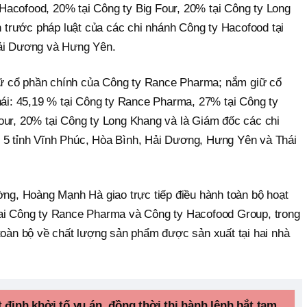
acofood, 20% tại Công ty Big Four, 20% tại Công ty Long
ện trước pháp luật của các chi nhánh Công ty Hacofood tại
Hải Dương và Hưng Yên.
ữ cổ phần chính của Công ty Rance Pharma; nắm giữ cổ
hái: 45,19 % tại Công ty Rance Pharma, 27% tại Công ty
our, 20% tại Công ty Long Khang và là Giám đốc các chi
 5 tỉnh Vĩnh Phúc, Hòa Bình, Hải Dương, Hưng Yên và Thái
, Hoàng Mạnh Hà giao trực tiếp điều hành toàn bộ hoạt
hai Công ty Rance Pharma và Công ty Hacofood Group, trong
 toàn bộ về chất lượng sản phẩm được sản xuất tại hai nhà
 định khởi tố vụ án, đồng thời thi hành lệnh bắt tạm