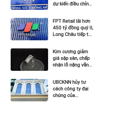
dự kiến điều chỉnh
kế hoạch kinh
doanh 2026
FPT Retail lãi hơn
450 tỷ đồng quý II,
Long Châu tiếp tục
là động lực chính
Kim cương giảm
giá sập sàn, chấp
nhận lỗ nặng vẫn
khó thoát hàng
UBCKNN hủy tư
cách công ty đại
chúng của
Bamboo Capital và
BCG Land