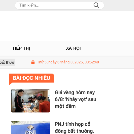
TIẾP THỊ
XÃ HỘI
dự kiến điều chỉnh kế hoạch kinh doanh 2026
Thứ 5, ngày 6 tháng 8, 2026, 03:52:41
Giá vàng hôm nay 6/8
BÀI ĐỌC NHIỀU
Giá vàng hôm nay
6/8: 'Nhảy vọt' sau
một đêm
PNJ tính họp cổ
đông bất thường,