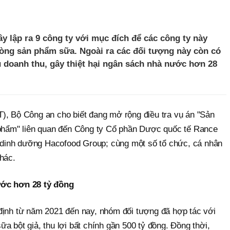
 lập ra 9 công ty với mục đích để các công ty này
òng sản phẩm sữa. Ngoài ra các đối tượng này còn có
ấu doanh thu, gây thiệt hại ngân sách nhà nước hơn 28
), Bộ Công an cho biết đang mở rộng điều tra vụ án "Sản
 phẩm" liên quan đến Công ty Cổ phần Dược quốc tế Rance
inh dưỡng Hacofood Group; cùng một số tổ chức, cá nhân
hác.
ước hơn 28 tỷ đồng
định từ năm 2021 đến nay, nhóm đối tượng đã hợp tác với
 sữa bột giả, thu lợi bất chính gần 500 tỷ đồng. Đồng thời,