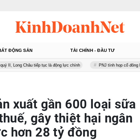
BẤT ĐỘNG SẢN
TÀI CHÍNH - ĐẦU TƯ
 Châu tiếp tục là động lực chính
PNJ tính họp cổ đông bất thường, 
n xuất gần 600 loại sữa
 thuế, gây thiệt hại ngân
c hơn 28 tỷ đồng