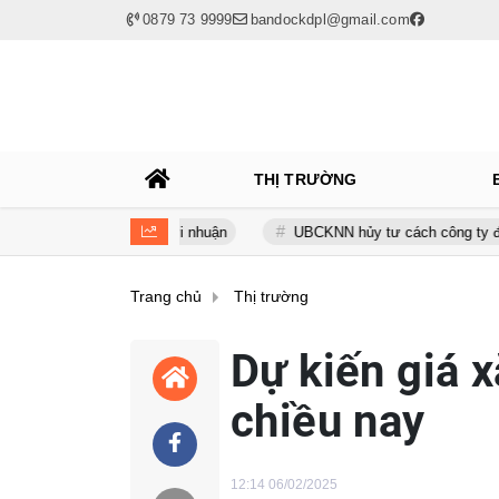
0879 73 9999
bandockdpl@gmail.com
THỊ TRƯỜNG
 nuốt trọn lợi nhuận
UBCKNN hủy tư cách công ty đại chúng của 
Trang chủ
Thị trường
Dự kiến giá 
chiều nay
12:14 06/02/2025