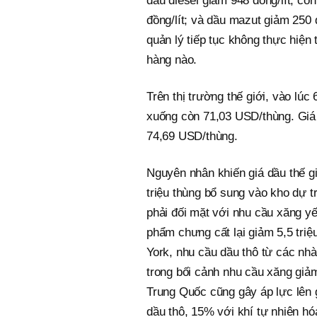
dầu diesel giảm 948 đồng/lít, còn
đồng/lít; và dầu mazut giảm 250
quản lý tiếp tục không thực hiện 
hàng nào.
Trên thị trường thế giới, vào lú
xuống còn 71,03 USD/thùng. Giá
74,69 USD/thùng.
Nguyên nhân khiến giá dầu thế gi
triệu thùng bổ sung vào kho dự t
phải đối mặt với nhu cầu xăng yế
phẩm chưng cất lại giảm 5,5 triệu
York, nhu cầu dầu thô từ các nhà
trong bối cảnh nhu cầu xăng giả
Trung Quốc cũng gây áp lực lên 
dầu thô, 15% với khí tự nhiên hó