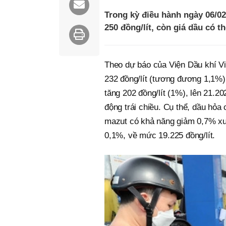
Trong kỳ điều hành ngày 06/02
250 đồng/lít, còn giá dầu có th
Theo dự báo của Viện Dầu khí Vi
232 đồng/lít (tương đương 1,1%)
tăng 202 đồng/lít (1%), lên 21.20
động trái chiều. Cụ thể, dầu hỏa
mazut có khả năng giảm 0,7% xu
0,1%, về mức 19.225 đồng/lít.