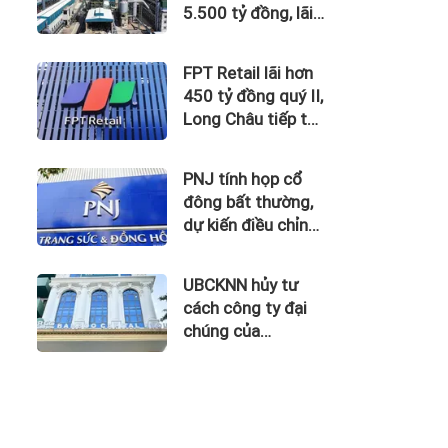
5.500 tỷ đồng, lãi
vay nuốt trọn lợi
nhuận
FPT Retail lãi hơn
450 tỷ đồng quý II,
Long Châu tiếp tục
là động lực chính
PNJ tính họp cổ
đông bất thường,
dự kiến điều chỉnh
kế hoạch kinh
doanh 2026
UBCKNN hủy tư
cách công ty đại
chúng của
Bamboo Capital và
BCG Land