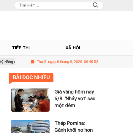
TIẾP THỊ
XÃ HỘI
 Long Châu tiếp tục là động lực chính
Thứ 5, ngày 6 tháng 8, 2026, 06:49:54
PNJ tính họp cổ đông bất thư
BÀI ĐỌC NHIỀU
Giá vàng hôm nay
6/8: 'Nhảy vọt' sau
một đêm
Thép Pomina:
Gánh khối nợ hơn