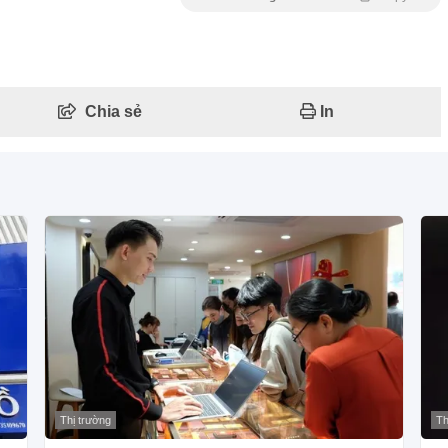
Chia sẻ
In
Thị trường
Th