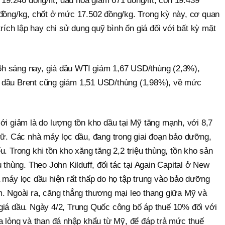
 19.246 đồng/lít; dầu hỏa giảm 671 đồng/lít, còn 19.439
 đồng/kg, chốt ở mức 17.502 đồng/kg. Trong kỳ này, cơ quan
trích lập hay chi sử dụng quỹ bình ổn giá đối với bất kỳ mặt
c 6h sáng nay, giá dầu WTI giảm 1,67 USD/thùng (2,3%),
 dầu Brent cũng giảm 1,51 USD/thùng (1,98%), về mức
ới giảm là do lượng tồn kho dầu tại Mỹ tăng mạnh, với 8,7
rữ. Các nhà máy lọc dầu, đang trong giai đoạn bảo dưỡng,
u. Trong khi tồn kho xăng tăng 2,2 triệu thùng, tồn kho sản
 thùng. Theo John Kilduff, đối tác tại Again Capital ở New
 máy lọc dầu hiện rất thấp do họ tập trung vào bảo dưỡng
m. Ngoài ra, căng thẳng thương mại leo thang giữa Mỹ và
giá dầu. Ngày 4/2, Trung Quốc công bố áp thuế 10% đối với
a lỏng và than đá nhập khẩu từ Mỹ, để đáp trả mức thuế