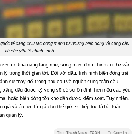
 quốc tế đang chịu tác động mạnh từ những biến động về cung cầu
và các yếu tố chính sách.
nước có khả năng tăng nhẹ, song mức điều chỉnh cụ thể vẫn
lý trong thời gian tới. Đối với dầu, tình hình biến động trái
n ánh sự thay đổi trong nhu cầu và nguồn cung toàn cầu.
ờng xăng dầu được kỳ vọng sẽ có sự ổn định hơn nếu các yếu
 mại hoặc biến động tồn kho dần được kiểm soát. Tuy nhiên,
 giá và áp lực từ giá dầu thế giới sẽ tiếp tục là bài toán
an quản lý.
Theo
Thanh Ngân
-
TCDN
Copy link