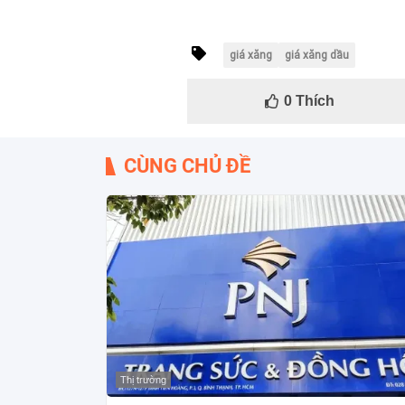
giá xăng
giá xăng dầu
0
Thích
CÙNG CHỦ ĐỀ
Thị trường