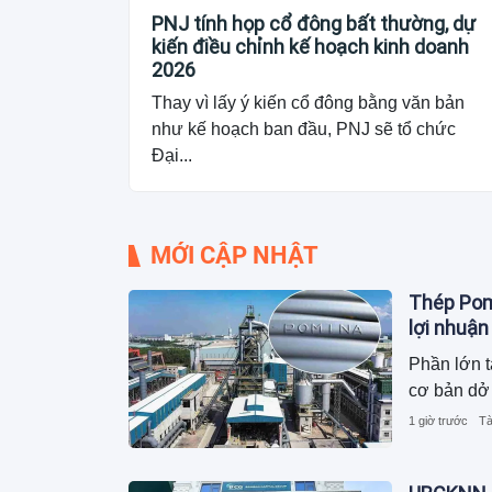
PNJ tính họp cổ đông bất thường, dự
kiến điều chỉnh kế hoạch kinh doanh
2026
Thay vì lấy ý kiến cổ đông bằng văn bản
như kế hoạch ban đầu, PNJ sẽ tổ chức
Đại...
MỚI CẬP NHẬT
Thép Pomi
lợi nhuận
Phần lớn t
cơ bản dở 
1 giờ trước
Tà