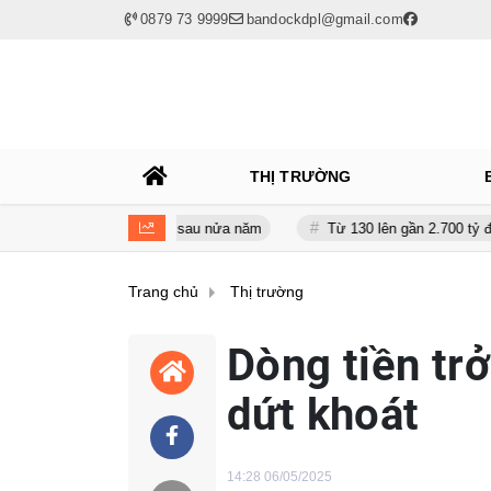
0879 73 9999
bandockdpl@gmail.com
THỊ TRƯỜNG
 giảm gần 120 tỷ sau nửa năm
Từ 130 lên gần 2.700 tỷ đồng - năng 
Trang chủ
Thị trường
Dòng tiền trở
dứt khoát
14:28 06/05/2025