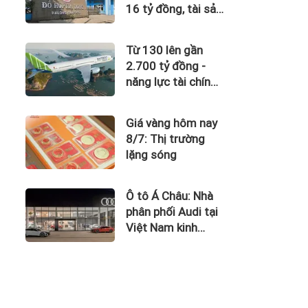
16 tỷ đồng, tài sản
giảm gần 120 tỷ
sau nửa năm
Từ 130 lên gần
2.700 tỷ đồng -
năng lực tài chính
của Bamboo
Airways nhìn từ
Giá vàng hôm nay
công nợ với ACV
8/7: Thị trường
lặng sóng
Ô tô Á Châu: Nhà
phân phối Audi tại
Việt Nam kinh
doanh thua lỗ