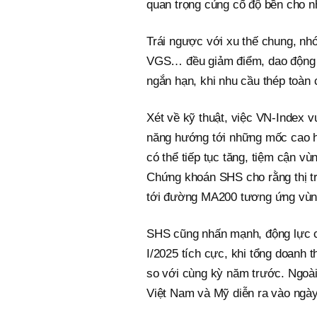
quan trọng củng cố độ bền cho nh
Trái ngược với xu thế chung, n
VGS… đều giảm điểm, dao động 
ngắn hạn, khi nhu cầu thép toàn c
Xét về kỹ thuật, việc VN-Index v
năng hướng tới những mốc cao h
có thể tiếp tục tăng, tiệm cận v
Chứng khoán SHS cho rằng thị tr
tới đường MA200 tương ứng vùn
SHS cũng nhấn mạnh, động lực ch
I/2025 tích cực, khi tổng doanh 
so với cùng kỳ năm trước. Ngoài
Việt Nam và Mỹ diễn ra vào ngày 