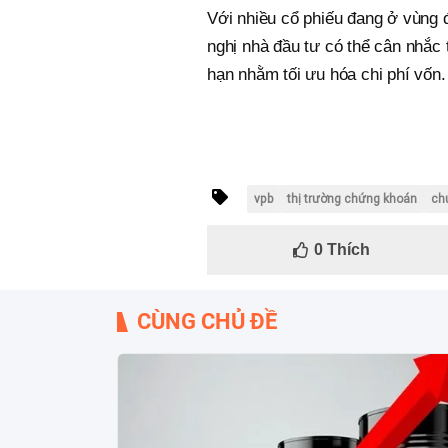
Với nhiều cổ phiếu đang ở vùng 
nghị nhà đầu tư có thể cân nhắc 
hạn nhằm tối ưu hóa chi phí vốn.
vpb
thị trường chứng khoán
ch
0
Thích
CÙNG CHỦ ĐỀ