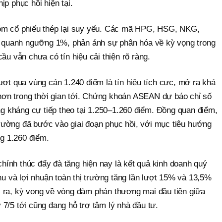
ịp phục hồi hiện tại.
hóm cổ phiếu thép lại suy yếu. Các mã HPG, HSG, NKG,
quanh ngưỡng 1%, phản ánh sự phân hóa về kỳ vọng trong
ầu vẫn chưa có tín hiệu cải thiện rõ ràng.
ượt qua vùng cản 1.240 điểm là tín hiệu tích cực, mở ra khả
ơn trong thời gian tới. Chứng khoán ASEAN dự báo chỉ số
ùng kháng cự tiếp theo tại 1.250–1.260 điểm. Đồng quan điểm,
ường đã bước vào giai đoạn phục hồi, với mục tiêu hướng
g 1.260 điểm.
ính thúc đẩy đà tăng hiện nay là kết quả kinh doanh quý
thu và lợi nhuận toàn thị trường tăng lần lượt 15% và 13,5%
 ra, kỳ vọng về vòng đàm phán thương mại đầu tiên giữa
7/5 tới cũng đang hỗ trợ tâm lý nhà đầu tư.