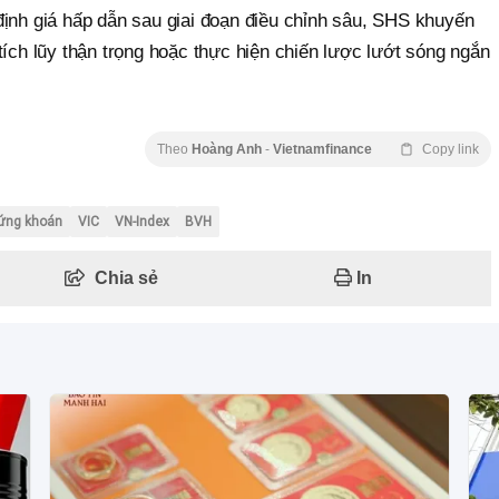
định giá hấp dẫn sau giai đoạn điều chỉnh sâu, SHS khuyến
tích lũy thận trọng hoặc thực hiện chiến lược lướt sóng ngắn
Theo
Hoàng Anh
-
Vietnamfinance
Copy link
ứng khoán
VIC
VN-Index
BVH
Chia sẻ
In