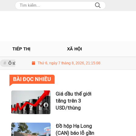
TIẾP THỊ
XÃ HỘI
Châu: Nhà phân phối Audi tại Việt Nam kinh doanh thua lỗ
Thứ 6, ngày 7 tháng 8, 2026, 21:15:09
Giá dầu t
BÀI ĐỌC NHIỀU
Giá dầu thế giới
tăng trên 3
USD/thùng
Đồ hộp Hạ Long
(CAN) báo lỗ gần