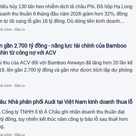
tiêu hủy 130 tấn heo nhiễm dịch tả châu Phi, Đồ hộp Hạ Long
doanh thu thuần 6 tháng đầu năm 2026 giảm hơn 32%, đồng
n từ lãi sang lỗ gần 16 tỷ đồng. Dù dòng tiền kinh doanh
ồn tiền chủ yếu đến từ thu hồi công nợ và giảm hàng tồn kho,
ài chính - Đầu tư
tổng tài sản đã thu hẹp gần 120 tỷ đồng so với đầu năm.
n gần 2.700 tỷ đồng - năng lực tài chính của Bamboo
hìn từ công nợ với ACV
i thu của ACV đối với Bamboo Airways đã tăng hơn 20 lần kể
9, lên gần 2.700 tỷ đồng và gần như được trích lập dự phòng
ài chính - Đầu tư
âu: Nhà phân phối Audi tại Việt Nam kinh doanh thua lỗ
 Công ty TNHH ô tô Á Châu ghi nhận doanh thu thuần đạt
tỷ đồng, tuy nhiên kết thúc năm công ty báo lỗ sau thuế hơn
ng.
ài chính - Đầu tư