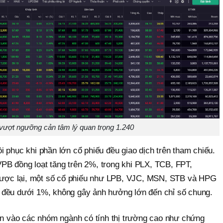
vượt ngưỡng cản tâm lý quan trọng 1.240
 phục khi phần lớn cổ phiếu đều giao dịch trên tham chiếu.
B đồng loạt tăng trên 2%, trong khi PLX, TCB, FPT,
ợc lại, một số cổ phiếu như LPB, VJC, MSN, STB và HPG
 đều dưới 1%, không gây ảnh hưởng lớn đến chỉ số chung.
iền vào các nhóm ngành có tính thị trường cao như chứng