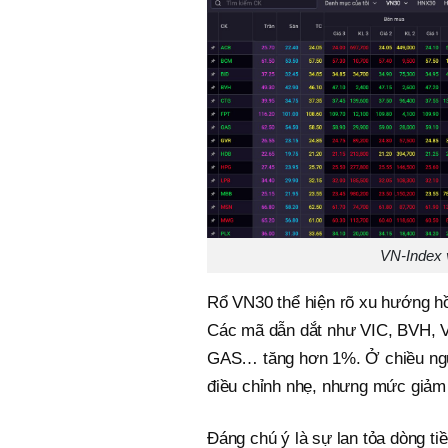
VN-Index 
Rổ VN30 thể hiện rõ xu hướng hồi
Các mã dẫn dắt như VIC, BVH, VP
GAS… tăng hơn 1%. Ở chiều ngư
điều chỉnh nhẹ, nhưng mức giảm
Đáng chú ý là sự lan tỏa dòng t