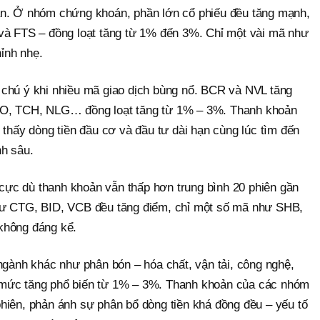
ản. Ở nhóm chứng khoán, phần lớn cổ phiếu đều tăng mạnh,
và FTS – đồng loạt tăng từ 1% đến 3%. Chỉ một vài mã như
ỉnh nhẹ.
chú ý khi nhiều mã giao dịch bùng nổ. BCR và NVL tăng
EO, TCH, NLG… đồng loạt tăng từ 1% – 3%. Thanh khoản
 thấy dòng tiền đầu cơ và đầu tư dài hạn cùng lúc tìm đến
nh sâu.
h cực dù thanh khoản vẫn thấp hơn trung bình 20 phiên gần
hư CTG, BID, VCB đều tăng điểm, chỉ một số mã như SHB,
không đáng kể.
ngành khác như phân bón – hóa chất, vận tải, công nghệ,
mức tăng phổ biến từ 1% – 3%. Thanh khoản của các nhóm
hiên, phản ánh sự phân bổ dòng tiền khá đồng đều – yếu tố