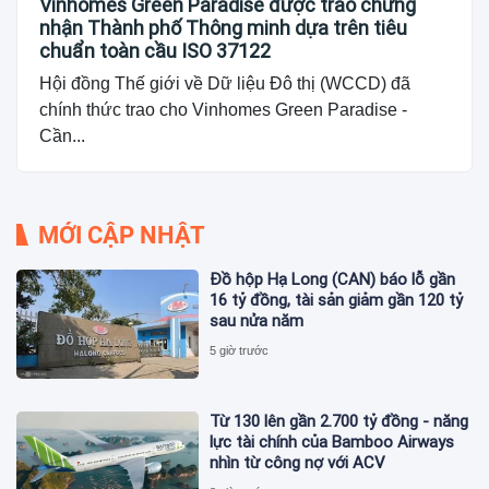
Vinhomes Green Paradise được trao chứng
nhận Thành phố Thông minh dựa trên tiêu
chuẩn toàn cầu ISO 37122
Hội đồng Thế giới về Dữ liệu Đô thị (WCCD) đã
chính thức trao cho Vinhomes Green Paradise -
Cần...
MỚI CẬP NHẬT
Đồ hộp Hạ Long (CAN) báo lỗ gần
16 tỷ đồng, tài sản giảm gần 120 tỷ
sau nửa năm
5 giờ trước
Từ 130 lên gần 2.700 tỷ đồng - năng
lực tài chính của Bamboo Airways
nhìn từ công nợ với ACV