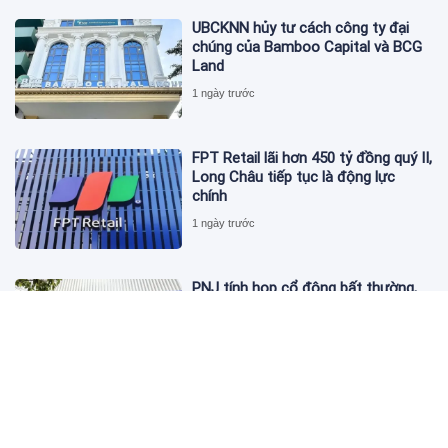
UBCKNN hủy tư cách công ty đại
chúng của Bamboo Capital và BCG
Land
1 ngày trước
FPT Retail lãi hơn 450 tỷ đồng quý II,
Long Châu tiếp tục là động lực
chính
1 ngày trước
PNJ tính họp cổ đông bất thường,
dự kiến điều chỉnh kế hoạch kinh
doanh 2026
1 ngày trước
Giá vàng hôm nay 6/8: 'Nhảy vọt'
sau một đêm