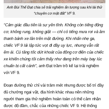
Anh Bùi Thế Đạt chia sẻ trải nghiệm ấn tượng sau khi lái thử
“chuyên cơ mặt đất” VF 9.
“Cảm giác đầu tiên là sự yên tĩnh. Không còn tiếng động
cơ, không rung, không giật — chỉ có tiếng mưa rơi và âm
thanh bánh xe lăn trên mặt đường. Khi nhấn nhẹ ga,
chiếc VF 9 lái lập tức vọt đi đầy uy lực, nhưng vẫn rất
êm ái. Cú tăng tốc dứt khoát của động cơ điện của chiếc
xe khiến chúng
tôi
cảm thấy như đang trên máy bay lúc
chuẩn bị cất cánh”
, anh Đạt trầm trồ kể lại trải nghiệm
với VF 9.
Đoạn đường thử chỉ vài trăm mét nhưng được bố trí đầy
đủ chướng ngại vật, địa hình khác nhau nên những
người tham gia thử nghiệm hoàn toàn có thể cảm nhận
được độ đầm, chắc của những chiếc VF 9. Hệ thống