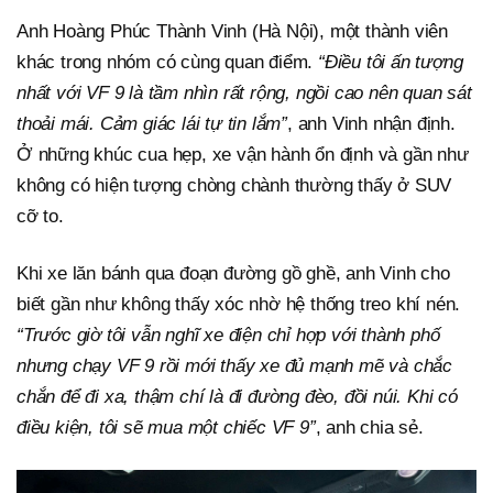
Anh Hoàng Phúc Thành Vinh (Hà Nội), một thành viên
khác trong nhóm có cùng quan điểm.
“Điều
tôi
ấn tượng
nhất với VF 9 là tầm nhìn rất rộng, ngồi cao nên quan sát
thoải mái. Cảm giác lái tự tin lắm”
, anh Vinh nhận định.
Ở những khúc cua hẹp, xe vận hành ổn định và gần như
không có hiện tượng chòng chành thường thấy ở SUV
cỡ to.
Khi xe lăn bánh qua đoạn đường gồ ghề, anh Vinh cho
biết gần như không thấy xóc nhờ hệ thống treo khí nén.
“Trước giờ tôi
vẫn nghĩ xe điện chỉ hợp với thành phố
nhưng chạy VF 9 rồi mới thấy xe đủ mạnh mẽ và chắc
chắn để đi xa, thậm chí là đi đường đèo, đồi núi. Khi có
điều kiện,
tôi
sẽ mua một chiếc VF 9”
, anh chia sẻ.