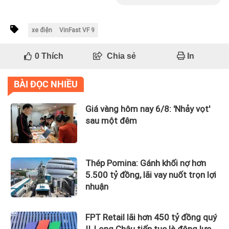
xe điện
VinFast VF 9
0
Thích
Chia sẻ
In
BÀI ĐỌC NHIỀU
Giá vàng hôm nay 6/8: 'Nhảy vọt'
sau một đêm
Thép Pomina: Gánh khối nợ hơn
5.500 tỷ đồng, lãi vay nuốt trọn lợi
nhuận
FPT Retail lãi hơn 450 tỷ đồng quý
II, Long Châu tiếp tục là động lực