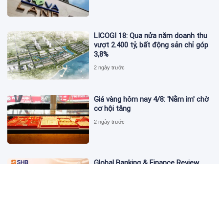
LICOGI 18: Qua nửa năm doanh thu
vượt 2.400 tỷ, bất động sản chỉ góp
3,8%
2 ngày trước
Giá vàng hôm nay 4/8: 'Nằm im' chờ
cơ hội tăng
2 ngày trước
Global Banking & Finance Review
Awards vinh danh SHB là Ngân hàng
tiết kiệm tốt nhất Việt Nam năm
2026
2 ngày trước