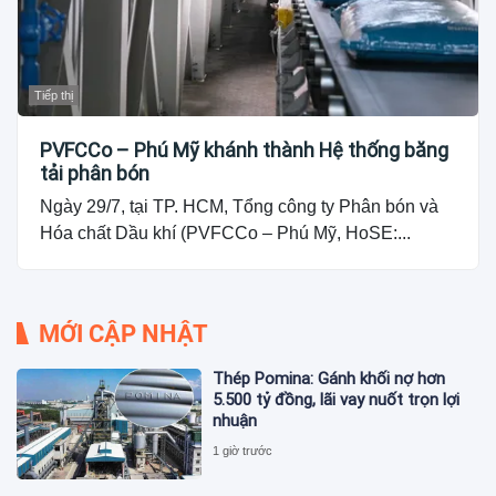
Tiếp thị
PVFCCo – Phú Mỹ khánh thành Hệ thống băng
tải phân bón
Ngày 29/7, tại TP. HCM, Tổng công ty Phân bón và
Hóa chất Dầu khí (PVFCCo – Phú Mỹ, HoSE:...
MỚI CẬP NHẬT
Thép Pomina: Gánh khối nợ hơn
5.500 tỷ đồng, lãi vay nuốt trọn lợi
nhuận
1 giờ trước