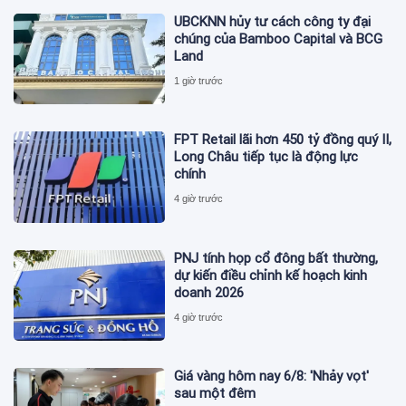
UBCKNN hủy tư cách công ty đại
chúng của Bamboo Capital và BCG
Land
1 giờ trước
FPT Retail lãi hơn 450 tỷ đồng quý II,
Long Châu tiếp tục là động lực
chính
4 giờ trước
PNJ tính họp cổ đông bất thường,
dự kiến điều chỉnh kế hoạch kinh
doanh 2026
4 giờ trước
Giá vàng hôm nay 6/8: 'Nhảy vọt'
sau một đêm