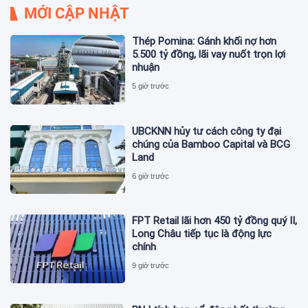
MỚI CẬP NHẬT
Thép Pomina: Gánh khối nợ hơn
5.500 tỷ đồng, lãi vay nuốt trọn lợi
nhuận
5 giờ trước
UBCKNN hủy tư cách công ty đại
chúng của Bamboo Capital và BCG
Land
6 giờ trước
FPT Retail lãi hơn 450 tỷ đồng quý II,
Long Châu tiếp tục là động lực
chính
9 giờ trước