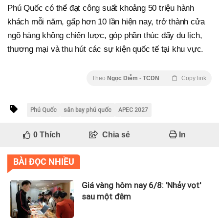
Phú Quốc có thể đạt công suất khoảng 50 triệu hành
khách mỗi năm, gấp hơn 10 lần hiện nay, trở thành cửa
ngõ hàng không chiến lược, góp phần thúc đẩy du lịch,
thương mại và thu hút các sự kiện quốc tế tại khu vực.
Theo
Ngọc Diễm
-
TCDN
Copy link
Phú Quốc
sân bay phú quốc
APEC 2027
0
Thích
Chia sẻ
In
BÀI ĐỌC NHIỀU
Giá vàng hôm nay 6/8: 'Nhảy vọt'
sau một đêm