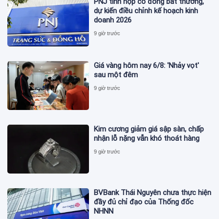
PNJ tính họp cổ đông bất thường,
dự kiến điều chỉnh kế hoạch kinh
doanh 2026
9 giờ trước
Giá vàng hôm nay 6/8: 'Nhảy vọt'
sau một đêm
9 giờ trước
Kim cương giảm giá sập sàn, chấp
nhận lỗ nặng vẫn khó thoát hàng
9 giờ trước
BVBank Thái Nguyên chưa thực hiện
đầy đủ chỉ đạo của Thống đốc
NHNN