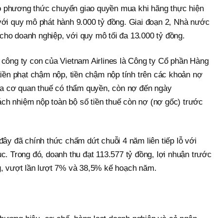
 phương thức chuyển giao quyền mua khi hãng thực hiện
với quy mô phát hành 9.000 tỷ đồng. Giai đoạn 2, Nhà nước
ho doanh nghiệp, với quy mô tối đa 13.000 tỷ đồng.
 công ty con của Vietnam Airlines là Công ty Cổ phần Hàng
tiền phạt chậm nộp, tiền chậm nộp tính trên các khoản nợ
của cơ quan thuế có thẩm quyền, còn nợ đến ngày
trách nhiệm nộp toàn bộ số tiền thuế còn nợ (nợ gốc) trước
đây đã chính thức chấm dứt chuỗi 4 năm liên tiếp lỗ với
c. Trong đó, doanh thu đạt 113.577 tỷ đồng, lợi nhuận trước
g, vượt lần lượt 7% và 38,5% kế hoạch năm.