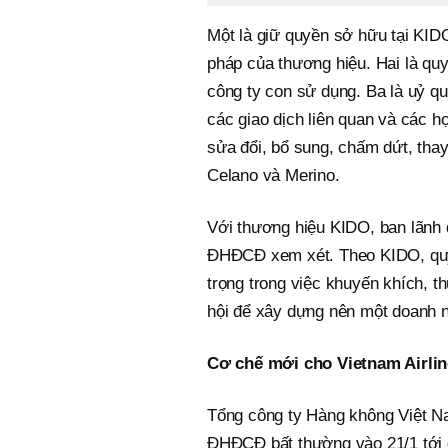
Một là giữ quyền sở hữu tại KIDO
pháp của thương hiệu. Hai là qu
công ty con sử dụng. Ba là uỷ 
các giao dịch liên quan và các hợ
sửa đổi, bổ sung, chấm dứt, thay
Celano và Merino.
Với thương hiệu KIDO, ban lãnh
ĐHĐCĐ xem xét. Theo KIDO, quyền
trọng trong việc khuyến khích, t
hội để xây dựng nên một doanh n
Cơ chế mới cho Vietnam Airli
Tổng công ty Hàng không Việt N
ĐHĐCĐ bất thường vào 21/1 tới đ