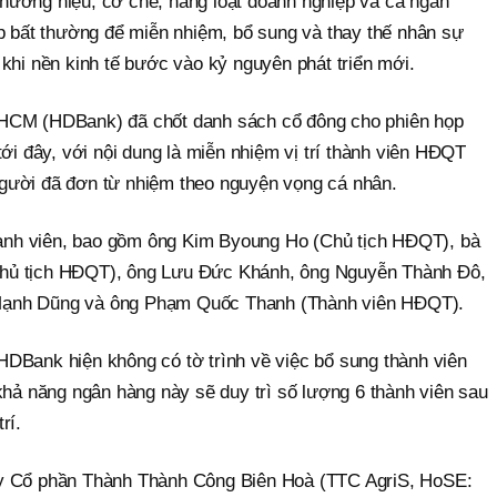
hương hiệu, cơ chế, hàng loạt doanh nghiệp và cả ngân
ọp bất thường để miễn nhiệm, bổ sung và thay thế nhân sự
khi nền kinh tế bước vào kỷ nguyên phát triển mới.
HCM (HDBank) đã chốt danh sách cổ đông cho phiên họp
tới đây, với nội dung là miễn nhiệm vị trí thành viên HĐQT
gười đã đơn từ nhiệm theo nguyện vọng cá nhân.
nh viên, bao gồm ông Kim Byoung Ho (Chủ tịch HĐQT), bà
hủ tịch HĐQT), ông Lưu Đức Khánh, ông Nguyễn Thành Đô,
Mạnh Dũng và ông Phạm Quốc Thanh (Thành viên HĐQT).
DBank hiện không có tờ trình về việc bổ sung thành viên
khả năng ngân hàng này sẽ duy trì số lượng 6 thành viên sau
rí.
y Cổ phần Thành Thành Công Biên Hoà (TTC AgriS, HoSE: