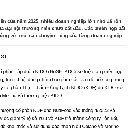
iên của năm 2025, nhiều doanh nghiệp lớn nhỏ đã rộn
 đại hội thường niên chưa bắt đầu. Các phiên họp bất
ứng với mỗi câu chuyện riêng của từng doanh nghiệp.
IDO
cổ phần Tập đoàn KIDO (HoSE: KDC) sẽ triệu tập phiên họp
ng, trình 4 nội dung chính bao gồm các vấn đề bổ sung trong
g ty cổ phần Thực phẩm Đông Lạnh KIDO (KDF) do KIDO sở
u Merino và thương hiệu KIDO.
nhượng cổ phần KDF cho NutiFood vào tháng 4/2023 và
việc giảm tỷ lệ sở hữu và KDF trở thành công ty liên kết,
đề khai thác và sử dụng các nhãn hiệu Celano và Merino