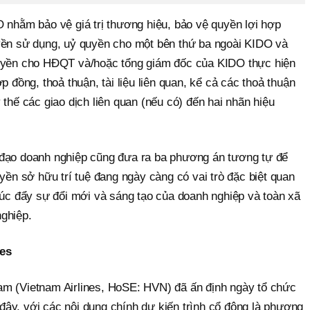
 nhằm bảo vệ giá trị thương hiệu, bảo vệ quyền lợi hợp
yền sử dụng, uỷ quyền cho một bên thứ ba ngoài KIDO và
quyền cho HĐQT và/hoặc tổng giám đốc của KIDO thực hiện
p đồng, thoả thuận, tài liệu liên quan, kể cả các thoả thuận
 thế các giao dịch liên quan (nếu có) đến hai nhãn hiệu
 đạo doanh nghiệp cũng đưa ra ba phương án tương tự để
 sở hữu trí tuệ đang ngày càng có vai trò đặc biệt quan
húc đẩy sự đổi mới và sáng tạo của doanh nghiệp và toàn xã
ghiệp.
nes
am (Vietnam Airlines, HoSE: HVN) đã ấn định ngày tổ chức
ây, với các nội dung chính dự kiến trình cổ đông là phương