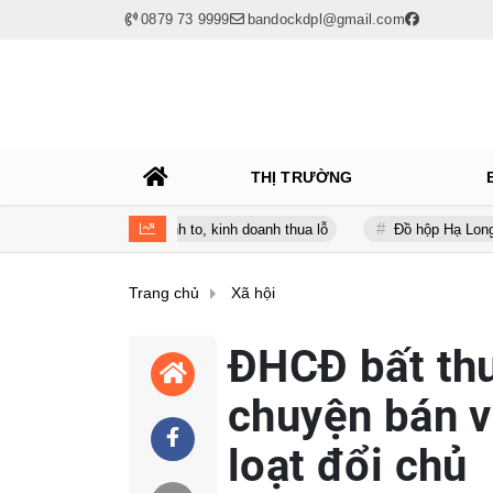
0879 73 9999
bandockdpl@gmail.com
THỊ TRƯỜNG
 nợ vay phình to, kinh doanh thua lỗ
Đồ hộp Hạ Long (CAN) báo lỗ
Trang chủ
Xã hội
ĐHCĐ bất thư
chuyện bán v
loạt đổi chủ