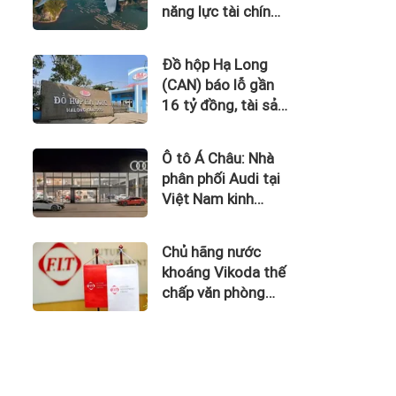
năng lực tài chính
của Bamboo
Airways nhìn từ
Đồ hộp Hạ Long
công nợ với ACV
(CAN) báo lỗ gần
16 tỷ đồng, tài sản
giảm gần 120 tỷ
sau nửa năm
Ô tô Á Châu: Nhà
phân phối Audi tại
Việt Nam kinh
doanh thua lỗ
Chủ hãng nước
khoáng Vikoda thế
chấp văn phòng
giữa lúc nợ vay
phình to, kinh
doanh thua lỗ