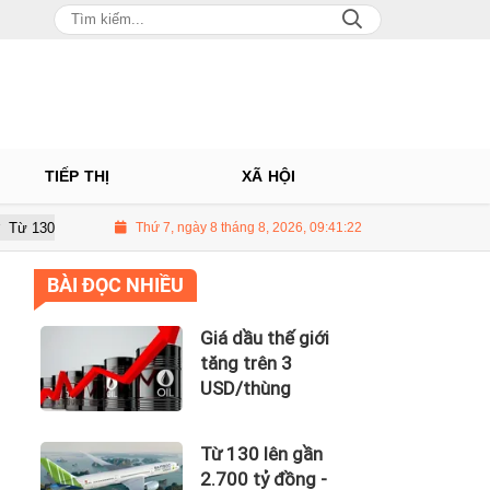
TIẾP THỊ
XÃ HỘI
gần 2.700 tỷ đồng - năng lực tài chính của Bamboo Airways nhìn từ công n
Thứ 7, ngày 8 tháng 8, 2026, 09:41:23
BÀI ĐỌC NHIỀU
Giá dầu thế giới
tăng trên 3
USD/thùng
Từ 130 lên gần
2.700 tỷ đồng -