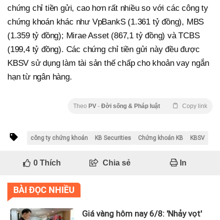
chứng chỉ tiền gửi, cao hơn rất nhiều so với các công ty
chứng khoán khác như VpBankS (1.361 tỷ đồng), MBS
(1.359 tỷ đồng); Mirae Asset (867,1 tỷ đồng) và TCBS
(199,4 tỷ đồng). Các chứng chỉ tiền gửi này đều được
KBSV sử dụng làm tài sản thế chấp cho khoản vay ngắn
hạn từ ngân hàng.
Theo
PV
-
Đời sống & Pháp luật
Copy link
công ty chứng khoán
KB Securities
Chứng khoán KB
KBSV
0
Thích
Chia sẻ
In
BÀI ĐỌC NHIỀU
Giá vàng hôm nay 6/8: 'Nhảy vọt'