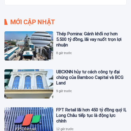
MỚI CẬP NHẬT
Thép Pomina: Gánh khối nợ hơn
5.500 tỷ đồng, lãi vay nuốt trọn lợi
nhuận
8 giờ trước
UBCKNN hủy tư cách công ty đại
chúng của Bamboo Capital và BCG
Land
9 giờ trước
FPT Retail lãi hơn 450 tỷ đồng quý II,
Long Châu tiếp tục là động lực
chính
12 giờ trước