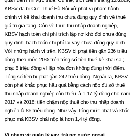
quan đến lĩnh vực thuế. Cụ thể, thời điểm tháng 12/2019,
KBSV đã bị Cục Thuế Hà Nội xử phạt vi phạm hành
chính vì kê khai doanh thu chưa đúng quy định về thuế
giá trị gia tăng. Còn về thuế thu nhập doanh nghiệp,
KBSV hạch toán chi phí trích lập nợ khó đòi chưa đúng
quy định, hạch toán chi phí lãi vay chưa đúng quy định.
Với những hành vi trên, KBSV bị phạt tiền gần 236 triệu
đồng theo mức 20% trên tổng số tiền thuế kê khai sai;
phạt 6 triệu đồng vì lập hóa đơn không đúng thời điểm.
Tổng số tiền bị phạt gần 242 triệu đồng. Ngoài ra, KBSV
còn phải khắc phục hậu quả bằng cách nộp đủ số thuế
thu nhập doanh nghiệp còn thiếu là 1,17 tỷ đồng cho năm
2017 và 2018; tiền chậm nộp thuế cho thu nhập doanh
nghiệp là 86 triệu đồng. Như vậy, tổng mức phạt và khắc
phục mà KBSV phải nộp là hơn 1,4 tỷ đồng.
Vi phạm về quản lý vay, trả nợ nước ngoài