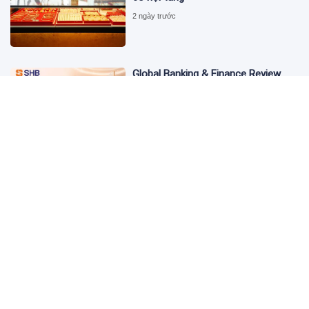
2 ngày trước
Global Banking & Finance Review
Awards vinh danh SHB là Ngân hàng
tiết kiệm tốt nhất Việt Nam năm
2026
3 ngày trước
Từ đầu tư đến tạo dòng tiền: Bước
chuyển của dự án điện gió lớn nhất
T&T Group tại Lào
3 ngày trước
Cảnh giác chiêu lừa mua, bán bạc
có giá "tốt bất thường" trên mạng
xã hội
3 ngày trước