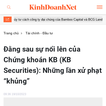
ư cách công ty đại chúng của Bamboo Capital và BCG Land
FPT R
Trang chủ
Tài chính - Đầu tư
Đằng sau sự nổi lên của
Chứng khoán KB (KB
Securities): Những lần xử phạt
“khủng”
09:36 19/10/2023