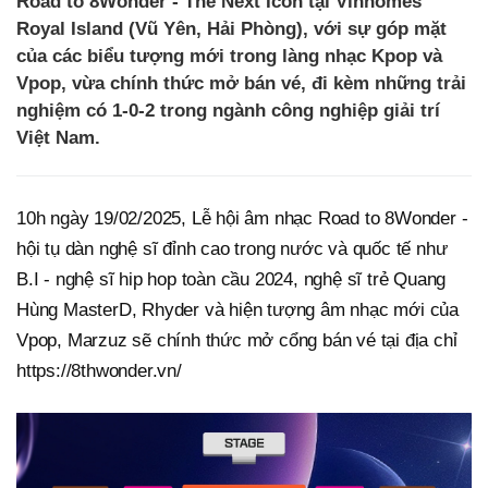
Road to 8Wonder - The Next Icon tại Vinhomes
Royal Island (Vũ Yên, Hải Phòng), với sự góp mặt
của các biểu tượng mới trong làng nhạc Kpop và
Vpop, vừa chính thức mở bán vé, đi kèm những trải
nghiệm có 1-0-2 trong ngành công nghiệp giải trí
Việt Nam.
10h ngày 19/02/2025, Lễ hội âm nhạc Road to 8Wonder -
hội tụ dàn nghệ sĩ đỉnh cao trong nước và quốc tế như
B.I - nghệ sĩ hip hop toàn cầu 2024, nghệ sĩ trẻ Quang
Hùng MasterD, Rhyder và hiện tượng âm nhạc mới của
Vpop, Marzuz sẽ chính thức mở cổng bán vé tại địa chỉ
https://8thwonder.vn/