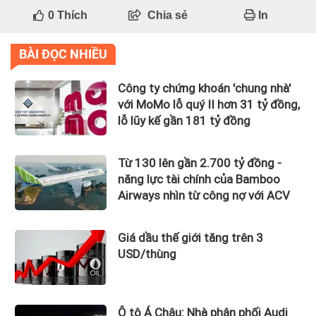
0
Thích
Chia sẻ
In
BÀI ĐỌC NHIỀU
Công ty chứng khoán 'chung nhà'
với MoMo lỗ quý II hơn 31 tỷ đồng,
lỗ lũy kế gần 181 tỷ đồng
Từ 130 lên gần 2.700 tỷ đồng -
năng lực tài chính của Bamboo
Airways nhìn từ công nợ với ACV
Giá dầu thế giới tăng trên 3
USD/thùng
Ô tô Á Châu: Nhà phân phối Audi