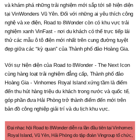
và khám phá những trải nghiệm mới sắp tới sẽ hiện diện
tại VinWonders Vũ Yên. Đối với những ai yêu thích công
nghệ và xe điện, Road to 8Wonder còn có khu vực trải
nghiệm xanh VinFast - nơi du khách có thể trực tiếp lái
thử các mẫu ô tô điện mới nhất trên cung đường tuyệt
đẹp giữa các “kỳ quan” của Thành phố đảo Hoàng Gia.
Với sự hiện diện của Road to 8Wonder - The Next Icon
cùng hàng loạt trải nghiệm đẳng cấp, Thành phố đảo
Hoàng Gia - Vinhomes Royal Island xứng tầm là điểm
đến thu hút hàng triệu du khách trong nước và quốc tế,
góp phần đưa Hải Phòng trở thành điểm đến mới trên
bản đồ công nghiệp giải trí và du lịch khu vực.
Đại nhạc hội Road to 8Wonder diễn ra lần đầu tiên tại Vinhomes
Royal Island, Vũ Yên, Hải Phòng do tập đoàn Vingroup tổ chức,