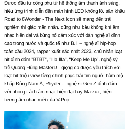
Được đầu tư công phu từ hệ thống âm thanh ánh sáng,
hiệu ứng trình diễn đến màn hình LED khổng lồ, sân khấu
Road to 8Wonder - The Next Icon sẽ mang đến trải
nghiệm thị giác mãn nhãn, cũng như bầu không khí âm
nhạc hiện đại và bùng nổ cảm xúc với dàn nghệ sĩ đỉnh
cao trong nước và quốc tế như B.I – nghệ sĩ hip-hop
toàn cầu 2024, rapper xuất sắc nhất 2023, chủ nhân loạt
hit đình đám "BTBT", "Illa Illa", "Keep Me Up”, nghệ sỹ
trẻ Quang Hùng MasterD - giọng ca được yêu thích với
loạt hit triệu view từng chinh phục trái tim người hâm mộ
khắp Đông Nam Á; Rhyder - nghệ sĩ Gen Z đình đám
với phong cách âm nhạc hiện đại hay Marzuz, hiện
tượng âm nhạc mới của V-Pop.