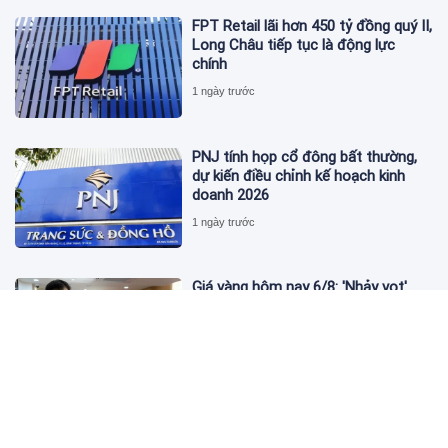
FPT Retail lãi hơn 450 tỷ đồng quý II,
Long Châu tiếp tục là động lực
chính
1 ngày trước
PNJ tính họp cổ đông bất thường,
dự kiến điều chỉnh kế hoạch kinh
doanh 2026
1 ngày trước
Giá vàng hôm nay 6/8: 'Nhảy vọt'
sau một đêm
1 ngày trước
Kim cương giảm giá sập sàn, chấp
nhận lỗ nặng vẫn khó thoát hàng