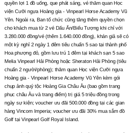
quyền lợi 1 đồ uống, que phát sáng, vé thăm quan Học
viện Cưỡi ngựa Hoàng gia - Vinpearl Horse Academy Vũ
Yên. Ngoài ra, Ban tổ chức cũng tăng thêm quyền chọn
cho khách mua từ 2 vé Dấu Ấn/Biểu Tượng khi chỉ với
3.280.000 đồng/vé (thêm 1.640.000 đồng), khán giả sẽ có
một kỳ nghỉ 2 ngày 1 đêm tiêu chuẩn 5 sao tại thành phố
Hoa phượng đỏ, gồm lưu trú 1 đêm tại khách sạn 5 sao
Melia Vinpearl Hải Phòng hoặc Sheraton Hải Phòng (tiêu
chuẩn 2 người/phòng); thăm quan Học viện Cưỡi ngựa
Hoàng gia - Vinpearl Horse Academy Vũ Yên kèm gói
chụp ảnh quý tộc Hoàng Gia Châu Âu (bao gồm trang
phục châu Âu và trang điểm) trị giá 5 triệu đồng trong
ngày sự kiện; voucher ưu đãi 500.000 đồng tại các gian
hàng Vincom Imperia; voucher ưu đãi 30% mua sắm đồ
Golf tại Vinpearl Golf Royal Island.