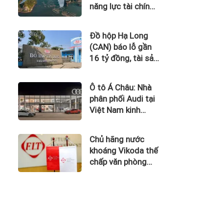
năng lực tài chính
của Bamboo
Airways nhìn từ
Đồ hộp Hạ Long
công nợ với ACV
(CAN) báo lỗ gần
16 tỷ đồng, tài sản
giảm gần 120 tỷ
sau nửa năm
Ô tô Á Châu: Nhà
phân phối Audi tại
Việt Nam kinh
doanh thua lỗ
Chủ hãng nước
khoáng Vikoda thế
chấp văn phòng
giữa lúc nợ vay
phình to, kinh
doanh thua lỗ