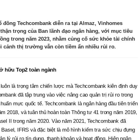
cổ đông Techcombank diễn ra tại Almaz, Vinhomes
 thận trọng của Ban lãnh đạo ngân hàng, với mục tiêu
đồng trong năm 2023, nhằm củng cố sức khỏe tài chính
i cảnh thị trường vẫn còn tiềm ẩn nhiều rủi ro.
sở hữu Top2 toàn ngành
 luôn là trọng tâm chiến lược mà Techcombank kiên định duy
ombank đã tập trung vào việc nâng cao quản trị rủi ro trong
huẩn mực quốc tế. Techcombank là ngân hàng đầu tiên triển
năm 2018, và tuân thủ hoàn toàn Thông tư 41 trong năm 2019,
asel II trong năm 2020. Vào năm 2021, Techcombank đã
 Basel, IFRS và đặc biệt là mô hình kiểm tra sức chịu đựng
uản lý rủi ro tín dụng, thanh khoản và hoạt động. Hiện ngân