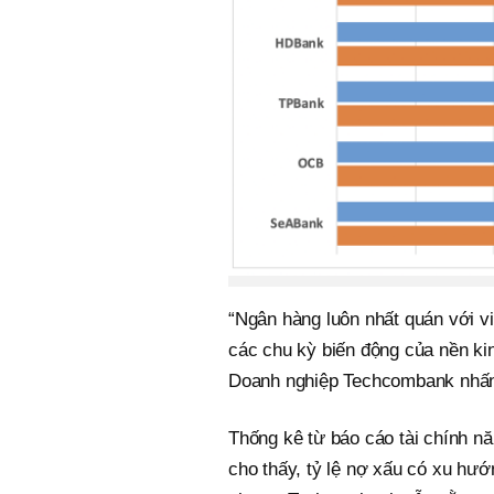
“Ngân hàng luôn nhất quán với v
các chu kỳ biến động của nền ki
Doanh nghiệp Techcombank nhấ
Thống kê từ báo cáo tài chính n
cho thấy, tỷ lệ nợ xấu có xu hướ