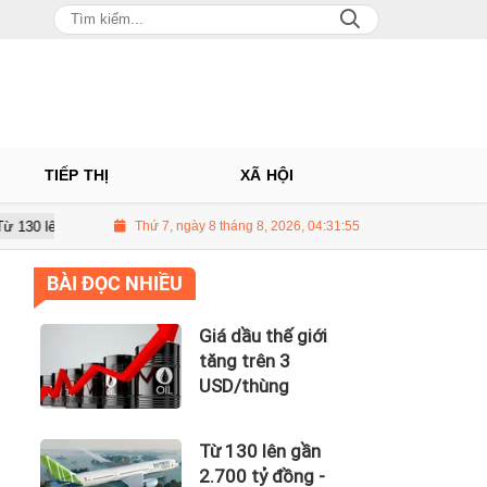
TIẾP THỊ
XÃ HỘI
.700 tỷ đồng - năng lực tài chính của Bamboo Airways nhìn từ công nợ với 
Thứ 7, ngày 8 tháng 8, 2026, 04:31:57
BÀI ĐỌC NHIỀU
Giá dầu thế giới
tăng trên 3
USD/thùng
Từ 130 lên gần
2.700 tỷ đồng -