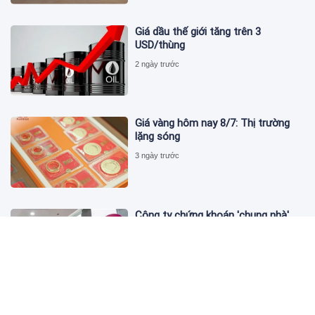
Giá dầu thế giới tăng trên 3
USD/thùng
2 ngày trước
Giá vàng hôm nay 8/7: Thị trường
lặng sóng
3 ngày trước
Công ty chứng khoán 'chung nhà'
với MoMo lỗ quý II hơn 31 tỷ đồng,
lỗ lũy kế gần 181 tỷ đồng
3 ngày trước
Đồng SGD mạnh lên, hàng Việt có