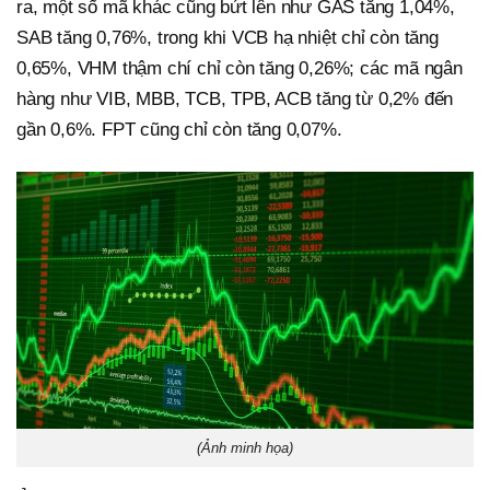
ra, một số mã khác cũng bứt lên như GAS tăng 1,04%,
SAB tăng 0,76%, trong khi VCB hạ nhiệt chỉ còn tăng
0,65%, VHM thậm chí chỉ còn tăng 0,26%; các mã ngân
hàng như VIB, MBB, TCB, TPB, ACB tăng từ 0,2% đến
gần 0,6%. FPT cũng chỉ còn tăng 0,07%.
(Ảnh minh họa)