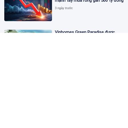
mạnh tay mua ròng gần 500 tỷ đồng
3 ngày trước
Vinhomes Green Paradise được
trao chứng nhận Thành phố Thông
minh dựa trên tiêu chuẩn toàn cầu
ISO 37122
3 ngày trước
Bộ Y tế yêu cầu Shopee, Lazada
ngừng bán sản phẩm hỗ trợ giảm
cân Slimaura Care x3
14:27 05/08/2026
Ngân hàng Big4 nào đang dẫn đầu
cuộc đua lãi suất?
14:20 05/08/2026