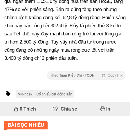
giải ngân thêm 1.051,6 tỷ đồng nữa trên sàn HoSE, tăng
47% so với phiên sáng. Bán ra cũng tăng theo nhưng
chênh lệch không đáng kể -62,8 tỷ đồng ròng. Phiên sáng
khối này bán ròng tới 302,4 tỷ. Đây là phiên thứ 3 kể từ
sau Tết khối này đẩy mạnh bán ròng trở lại với tổng giá
trị hơn 2.500 tỷ đồng. Tuy vậy nhà đầu tư trong nước
cũng đang có những ngày mua ròng cực tốt với trên
3.400 tỷ đồng chỉ 2 phiên đầu tuần.
Theo
Tuấn Kiệt (t/h)
-
TCDN
Copy link
VN-Index
Cổ phiếu bất động sản
0
Thích
Chia sẻ
In
BÀI ĐỌC NHIỀU