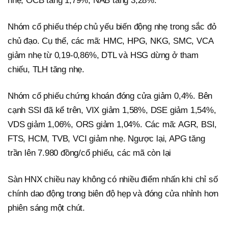
nhẹ, OCB tăng 1,79%, NAB tăng 3,28%.
Nhóm cổ phiếu thép chủ yếu biến động nhẹ trong sắc đỏ
chủ đạo. Cụ thể, các mã: HMC, HPG, NKG, SMC, VCA
giảm nhẹ từ 0,19-0,86%, DTL và HSG dừng ở tham
chiếu, TLH tăng nhẹ.
Nhóm cổ phiếu chứng khoán đóng cửa giảm 0,4%. Bên
cạnh SSI đã kể trên, VIX giảm 1,58%, DSE giảm 1,54%,
VDS giảm 1,06%, ORS giảm 1,04%. Các mã: AGR, BSI,
FTS, HCM, TVB, VCI giảm nhẹ. Ngược lại, APG tăng
trần lên 7.980 đồng/cổ phiếu, các mã còn lại
Sàn HNX chiều nay không có nhiều điểm nhấn khi chỉ số
chính dao động trong biên độ hẹp và đóng cửa nhỉnh hơn
phiên sáng một chút.