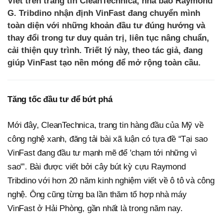
Viết trên trang tin CleanTechnica, nhà báo Raymond
G. Tribdino nhận định VinFast đang chuyển mình
toàn diện với những khoản đầu tư đúng hướng và
thay đổi trong tư duy quản trị, liên tục nâng chuẩn,
cải thiện quy trình. Triết lý này, theo tác giả, đang
giúp VinFast tạo nền móng để mở rộng toàn cầu.
Tăng tốc đầu tư để bứt phá
Mới đây, CleanTechnica, trang tin hàng đầu của Mỹ về
công nghệ xanh, đăng tải bài xã luận có tựa đề “Tại sao
VinFast đang đầu tư mạnh mẽ để 'chạm tới những vì
sao'”. Bài được viết bởi cây bút kỳ cựu Raymond
Tribdino với hơn 20 năm kinh nghiệm viết về ô tô và công
nghệ. Ông cũng từng ba lần thăm tổ hợp nhà máy
VinFast ở Hải Phòng, gần nhất là trong năm nay.