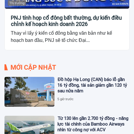
Thị trường
PNJ tính họp cổ đông bất thường, dự kiến điều
chỉnh kế hoạch kinh doanh 2026
Thay vì lấy ý kiến cổ đông bằng văn bản như kế
hoạch ban đầu, PNJ sẽ tổ chức Đại...
MỚI CẬP NHẬT
Đồ hộp Hạ Long (CAN) báo lỗ gần
16 tỷ đồng, tài sản giảm gần 120 tỷ
sau nửa năm
5 giờ trước
Từ 130 lên gần 2.700 tỷ đồng - năng
lực tài chính của Bamboo Airways
nhìn từ công nợ với ACV