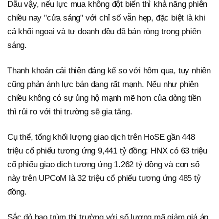
Dẫu vậy, nếu lực mua không đột biến thì khả năng phiên
chiều nay "cửa sáng" với chỉ số vẫn hẹp, đặc biệt là khi
cả khối ngoại và tự doanh đều đã bán ròng trong phiên
sáng.
Thanh khoản cải thiện đáng kể so với hôm qua, tuy nhiên
cũng phản ánh lực bán đang rất mạnh. Nếu như phiên
chiều không có sự ủng hộ mạnh mẽ hơn của dòng tiền
thì rủi ro với thị trường sẽ gia tăng.
Cụ thể, tổng khối lượng giao dịch trên HoSE gần 448
triệu cổ phiếu tương ứng 9,441 tỷ đồng; HNX có 63 triệu
cổ phiếu giao dịch tương ứng 1.262 tỷ đồng và con số
này trên UPCoM là 32 triệu cổ phiếu tương ứng 485 tỷ
đồng.
Sắc đỏ bao trùm thị trường với số lượng mã giảm giá áp