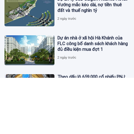
Vướng mắc kéo dài, nợ tiền thuê
đất và thuế nghìn tỷ
2 ngày trước
Dự án nhà ở xã hội Hà Khánh của
FLC công bố danh sách khách hàng
đủ điều kiện mua đợt 1
2 ngày trước
Theo dấu lô 659.000 cổ phiếu PNJ:
Đi 1 vòng qua tài khoản tự doanh
hay 'chỉ là trùng hợp'?
2 ngày trước
Giá vàng hôm nay 5/8: Nhích nhẹ lấy
đà phục hồi
2 ngày trước