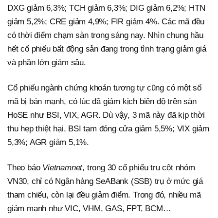
DXG giảm 6,3%; TCH giảm 6,3%; DIG giảm 6,2%; HTN
giảm 5,2%; CRE giảm 4,9%; FIR giảm 4%. Các mã đều
có thời điểm chạm sàn trong sáng nay. Nhìn chung hầu
hết cổ phiếu bất động sản đang trong tình trạng giảm giá
và phần lớn giảm sâu.
Cổ phiếu ngành chứng khoán tương tự cũng có một số
mã bị bán mạnh, có lúc đã giảm kịch biên độ trên sàn
HoSE như BSI, VIX, AGR. Dù vậy, 3 mã này đã kịp thời
thu hẹp thiệt hại, BSI tạm đóng cửa giảm 5,5%; VIX giảm
5,3%; AGR giảm 5,1%.
Theo báo
Vietnamnet
, trong 30 cổ phiếu trụ cột nhóm
VN30, chỉ có Ngân hàng SeABank (SSB) trụ ở mức giá
tham chiếu, còn lại đều giảm điểm. Trong đó, nhiều mã
giảm mạnh như VIC, VHM, GAS, FPT, BCM…