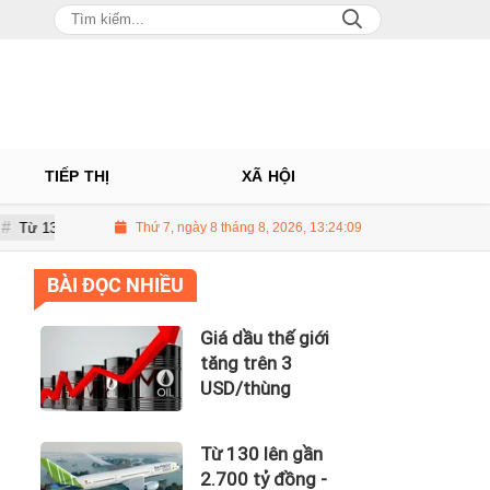
TIẾP THỊ
XÃ HỘI
 gần 2.700 tỷ đồng - năng lực tài chính của Bamboo Airways nhìn từ công 
Thứ 7, ngày 8 tháng 8, 2026, 13:24:10
BÀI ĐỌC NHIỀU
Giá dầu thế giới
tăng trên 3
USD/thùng
Từ 130 lên gần
2.700 tỷ đồng -