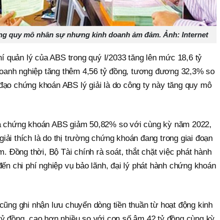
g quy mô nhân sự nhưng kinh doanh ảm đảm. Ảnh: Internet
phí quản lý của ABS trong quý I/2033 tăng lên mức 18,6 tỷ
ý doanh nghiệp tăng thêm 4,56 tỷ đồng, tương đương 32,3% so
đạo chứng khoán ABS lý giải là do công ty này tăng quy mô
ủa chứng khoán ABS giảm 50,82% so với cùng kỳ năm 2022,
ải thích là do thị trường chứng khoán đang trong giai đoạn
m. Đồng thời, Bộ Tài chính rà soát, thắt chặt việc phát hành
đến chi phí nghiệp vụ bảo lãnh, đại lý phát hành chứng khoán
cũng ghi nhận lưu chuyển dòng tiền thuần từ hoạt động kinh
tỷ đồng, cao hơn nhiều so với con số âm 42 tỷ đồng cùng kỳ