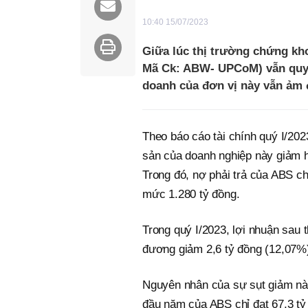
10:40 15/07/2023
Giữa lúc thị trường chứng kh
Mã Ck: ABW- UPCoM) vẫn quyế
doanh của đơn vị này vẫn ảm
Theo báo cáo tài chính quý I/20
sản của doanh nghiệp này giảm h
Trong đó, nợ phải trả của ABS c
mức 1.280 tỷ đồng.
Trong quý I/2023, lợi nhuận sau
đương giảm 2,6 tỷ đồng (12,07%
Nguyên nhân của sự sụt giảm này
đầu năm của ABS chỉ đạt 67,3 tỷ