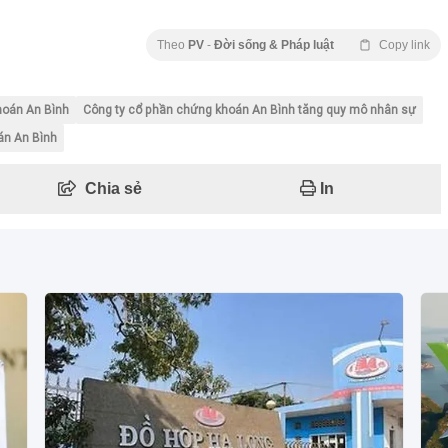
Theo
PV
-
Đời sống & Pháp luật
Copy link
hoán An Bình
Công ty cổ phần chứng khoán An Bình tăng quy mô nhân sự
án An Bình
Chia sẻ
In