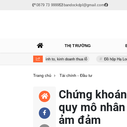
0879 73 9999
bandockdpl@gmail.com
THỊ TRƯỜNG
úc nợ vay phình to, kinh doanh thua lỗ
Đồ hộp Hạ Long (CAN) báo 
Trang chủ
Tài chính - Đầu tư
Chứng khoán 
quy mô nhân
ảm đảm