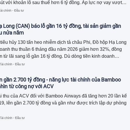
út với khoản lỗ sau thuế hơn 6 tỷ đồng. Áp lực nợ vay vượt
đồng cùng dòng tiền kinh doanh âm nặng buộc doanh nghiệp
ài chính - Đầu tư
diện tích văn phòng làm việc đi thế chấp để bảo lãnh cho
của công ty con.
 Long (CAN) báo lỗ gần 16 tỷ đồng, tài sản giảm gần
au nửa năm
tiêu hủy 130 tấn heo nhiễm dịch tả châu Phi, Đồ hộp Hạ Long
doanh thu thuần 6 tháng đầu năm 2026 giảm hơn 32%, đồng
n từ lãi sang lỗ gần 16 tỷ đồng. Dù dòng tiền kinh doanh
ồn tiền chủ yếu đến từ thu hồi công nợ và giảm hàng tồn kho,
Tài chính - Đầu tư
tổng tài sản đã thu hẹp gần 120 tỷ đồng so với đầu năm.
n gần 2.700 tỷ đồng - năng lực tài chính của Bamboo
hìn từ công nợ với ACV
i thu của ACV đối với Bamboo Airways đã tăng hơn 20 lần kể
9, lên gần 2.700 tỷ đồng và gần như được trích lập dự phòng
Tài chính - Đầu tư