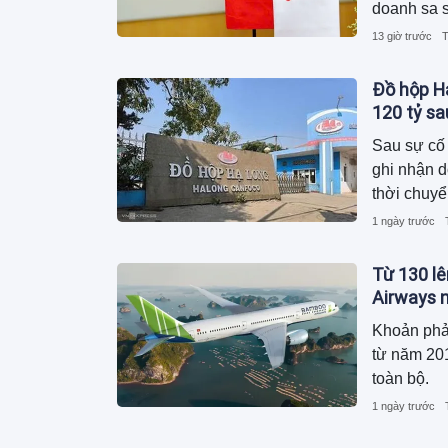
doanh sa s
2.600 tỷ 
13 giờ trước
T
phải mang 
khoản vay 
Đồ hộp Hạ
120 tỷ s
Sau sự cố 
ghi nhận 
thời chuyể
dương, ngu
1 ngày trước
trong khi 
Từ 130 lê
Airways n
Khoản phả
từ năm 201
toàn bộ.
1 ngày trước