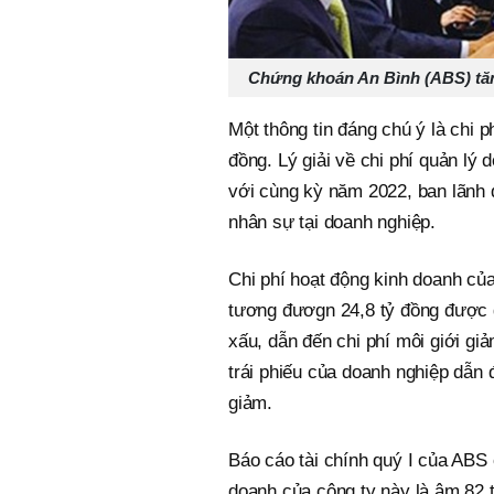
Chứng khoán An Bình (ABS) tăn
Một thông tin đáng chú ý là chi 
đồng. Lý giải về chi phí quản l
với cùng kỳ năm 2022, ban lãnh 
nhân sự tại doanh nghiệp.
Chi phí hoạt động kinh doanh c
tương đươgn 24,8 tỷ đồng được gi
xấu, dẫn đến chi phí môi giới giả
trái phiếu của doanh nghiệp dẫn 
giảm.
Báo cáo tài chính quý I của ABS 
doanh của công ty này là âm 82 