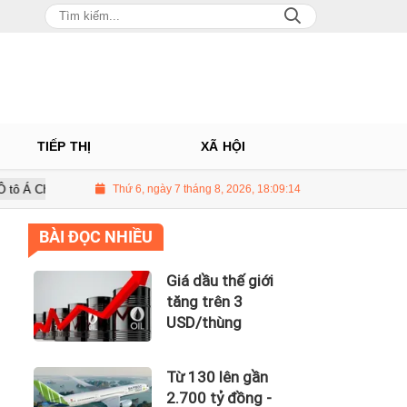
TIẾP THỊ
XÃ HỘI
 Nhà phân phối Audi tại Việt Nam kinh doanh thua lỗ
Thứ 6, ngày 7 tháng 8, 2026, 18:09:15
Giá dầu thế gi
BÀI ĐỌC NHIỀU
Giá dầu thế giới
tăng trên 3
USD/thùng
Từ 130 lên gần
2.700 tỷ đồng -