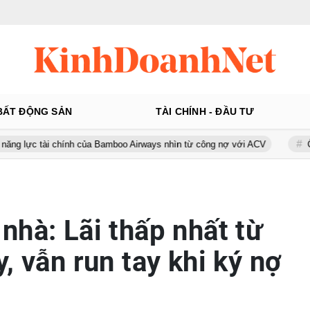
BẤT ĐỘNG SẢN
TÀI CHÍNH - ĐẦU TƯ
ài chính của Bamboo Airways nhìn từ công nợ với ACV
Ô tô Á Châu:
nhà: Lãi thấp nhất từ
, vẫn run tay khi ký nợ