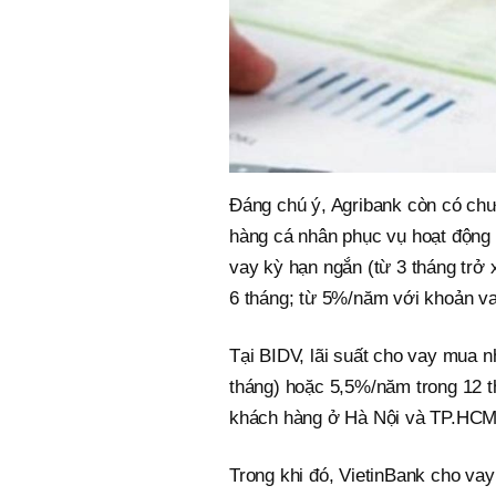
Đáng chú ý, Agribank còn có chươ
hàng cá nhân phục vụ hoạt động 
vay kỳ hạn ngắn (từ 3 tháng trở 
6 tháng; từ 5%/năm với khoản vay
Tại BIDV, lãi suất cho vay mua n
tháng) hoặc 5,5%/năm trong 12 th
khách hàng ở Hà Nội và TP.HCM
Trong khi đó, VietinBank cho va