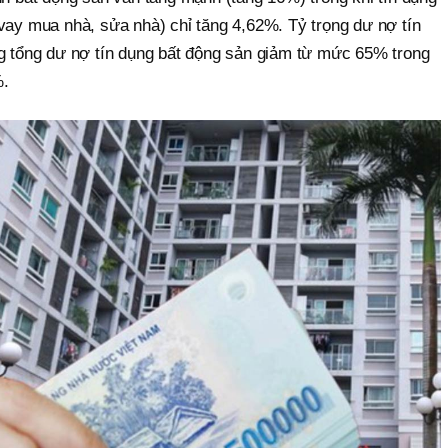
vay mua nhà, sửa nhà) chỉ tăng 4,62%. Tỷ trọng dư nợ tín
ng tổng dư nợ tín dụng bất động sản giảm từ mức 65% trong
%.