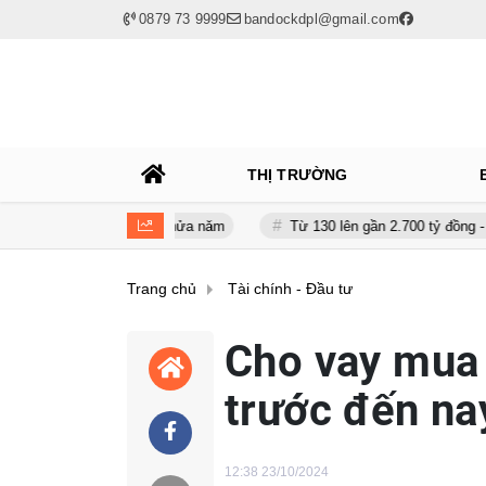
0879 73 9999
bandockdpl@gmail.com
THỊ TRƯỜNG
gần 120 tỷ sau nửa năm
Từ 130 lên gần 2.700 tỷ đồng - năng lực t
Trang chủ
Tài chính - Đầu tư
Cho vay mua 
trước đến nay
12:38 23/10/2024