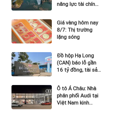
năng lực tài chính
của Bamboo
Airways nhìn từ
Giá vàng hôm nay
công nợ với ACV
8/7: Thị trường
lặng sóng
Đồ hộp Hạ Long
(CAN) báo lỗ gần
16 tỷ đồng, tài sản
giảm gần 120 tỷ
sau nửa năm
Ô tô Á Châu: Nhà
phân phối Audi tại
Việt Nam kinh
doanh thua lỗ