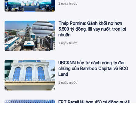
1 ngày trước
Thép Pomina: Gánh khối nợ hơn
5.500 tỷ đồng, lãi vay nuốt trọn lợi
nhuận
1 ngày trước
UBCKNN hủy tư cách công ty đại
chúng của Bamboo Capital và BCG
Land
1 ngày trước
FPT Retail lãi hơn 450 tỷ đồng quý II,
Long Châu tiếp tục là động lực
chính
1 ngày trước