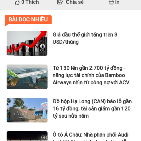
0
Thích
Chia sẻ
In
BÀI ĐỌC NHIỀU
Giá dầu thế giới tăng trên 3
USD/thùng
Từ 130 lên gần 2.700 tỷ đồng -
năng lực tài chính của Bamboo
Airways nhìn từ công nợ với ACV
Đồ hộp Hạ Long (CAN) báo lỗ gần
16 tỷ đồng, tài sản giảm gần 120
tỷ sau nửa năm
Ô tô Á Châu: Nhà phân phối Audi