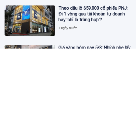
Theo dấu lô 659.000 cổ phiếu PNJ:
Đi 1 vòng qua tài khoản tự doanh
hay 'chỉ là trùng hợp'?
1 ngày trước
Giá vàng hôm nay 5/8: Nhích nhẹ lấy
đà phục hồi
2 ngày trước
Apec Mandala Wyndham Mũi Né bị
phạt 270 triệu đồng vì xả nước thải
vượt quy chuẩn
2 ngày trước
Đề nghị giải chấp hơn 530 căn hộ dự
án Aqua Marina City trước khi đưa