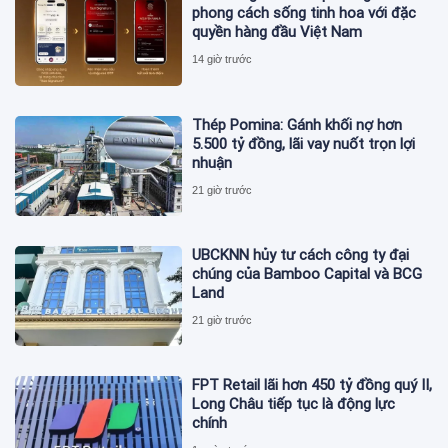
phong cách sống tinh hoa với đặc
quyền hàng đầu Việt Nam
14 giờ trước
Thép Pomina: Gánh khối nợ hơn
5.500 tỷ đồng, lãi vay nuốt trọn lợi
nhuận
21 giờ trước
UBCKNN hủy tư cách công ty đại
chúng của Bamboo Capital và BCG
Land
21 giờ trước
FPT Retail lãi hơn 450 tỷ đồng quý II,
Long Châu tiếp tục là động lực
chính