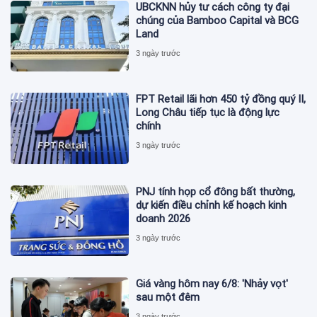
UBCKNN hủy tư cách công ty đại
chúng của Bamboo Capital và BCG
Land
3 ngày trước
FPT Retail lãi hơn 450 tỷ đồng quý II,
Long Châu tiếp tục là động lực
chính
3 ngày trước
PNJ tính họp cổ đông bất thường,
dự kiến điều chỉnh kế hoạch kinh
doanh 2026
3 ngày trước
Giá vàng hôm nay 6/8: 'Nhảy vọt'
sau một đêm
3 ngày trước