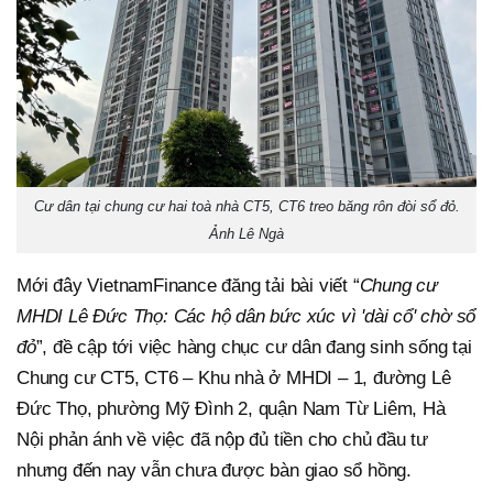
Cư dân tại chung cư hai toà nhà CT5, CT6 treo băng rôn đòi sổ đỏ.
Ảnh Lê Ngà
Mới đây VietnamFinance đăng tải bài viết “
Chung cư
MHDI Lê Đức Thọ: Các hộ dân bức xúc vì 'dài cổ' chờ sổ
đỏ
”, đề cập tới việc hàng chục cư dân đang sinh sống tại
Chung cư CT5, CT6 – Khu nhà ở MHDI – 1, đường Lê
Đức Thọ, phường Mỹ Đình 2, quận Nam Từ Liêm, Hà
Nội phản ánh về việc đã nộp đủ tiền cho chủ đầu tư
nhưng đến nay vẫn chưa được bàn giao sổ hồng.