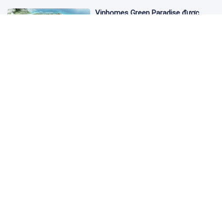
Vinhomes Green Paradise được
trao chứng nhận Thành phố Thông
minh dựa trên tiêu chuẩn toàn cầu
ISO 37122
19:40 05/08/2026
Bộ Y tế yêu cầu Shopee, Lazada
ngừng bán sản phẩm hỗ trợ giảm
cân Slimaura Care x3
14:27 05/08/2026
Ngân hàng Big4 nào đang dẫn đầu
cuộc đua lãi suất?
14:20 05/08/2026
Dự án tỷ USD Saigon Atlantis Hotel:
Vướng mắc kéo dài, nợ tiền thuê