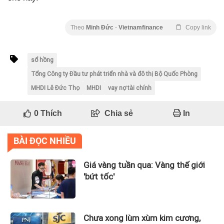
Theo
Minh Đức
-
Vietnamfinance
Copy link
sổ hồng
Tổng Công ty Đầu tư phát triển nhà và đô thị Bộ Quốc Phòng
MHDI Lê Đức Thọ
MHDI
vay nợ tài chính
0
Thích
Chia sẻ
In
BÀI ĐỌC NHIỀU
Giá vàng tuần qua: Vàng thế giới
'bứt tốc'
Chưa xong lùm xùm kim cương,