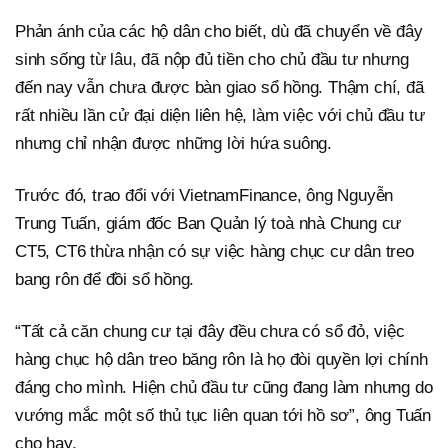
Phản ánh của các hộ dân cho biết, dù đã chuyển về đây
sinh sống từ lâu, đã nộp đủ tiền cho chủ đầu tư nhưng
đến nay vẫn chưa được bàn giao sổ hồng. Thậm chí, đã
rất nhiều lần cử đại diện liên hệ, làm việc với chủ đầu tư
nhưng chỉ nhận được những lời hứa suông.
Trước đó, trao đổi với VietnamFinance, ông Nguyễn
Trung Tuấn, giám đốc Ban Quản lý toà nhà Chung cư
CT5, CT6 thừa nhận có sự việc hàng chục cư dân treo
bang rôn để đồi sổ hồng.
“Tất cả căn chung cư tại đây đều chưa có sổ đỏ, việc
hàng chục hộ dân treo băng rôn là họ đòi quyền lợi chính
đáng cho mình. Hiện chủ đầu tư cũng đang làm nhưng do
vướng mắc một số thủ tục liên quan tới hồ sơ”, ông Tuấn
cho hay.