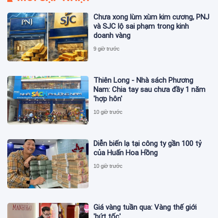
Chưa xong lùm xùm kim cương, PNJ
và SJC lộ sai phạm trong kinh
doanh vàng
9 giờ trước
Thiên Long - Nhà sách Phương
Nam: Chia tay sau chưa đầy 1 năm
'hợp hôn'
10 giờ trước
Diễn biến lạ tại công ty gần 100 tỷ
của Huấn Hoa Hồng
10 giờ trước
Giá vàng tuần qua: Vàng thế giới
'bứt tốc'