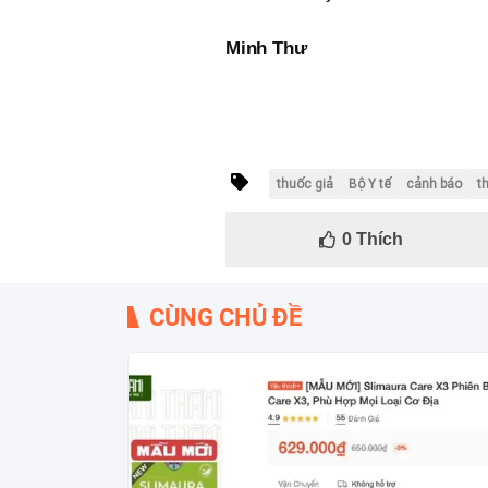
Minh Thư
thuốc giả
Bộ Y tế
cảnh báo
t
0
Thích
CÙNG CHỦ ĐỀ