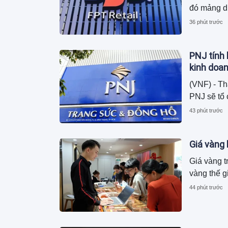
đó mảng d
36 phút trước
PNJ tính 
kinh doa
(VNF) - Th
PNJ sẽ tổ 
43 phút trước
Giá vàng
Giá vàng t
vàng thế g
44 phút trước