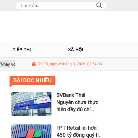
TIẾP THỊ
XÃ HỘI
au một đêm
Kim cương giảm giá sập sàn, chấp nhận lỗ nặng vẫn kh
Thứ 5, ngày 6 tháng 8, 2026, 02:54:37
BÀI ĐỌC NHIỀU
BVBank Thái
Nguyên chưa thực
hiện đầy đủ chỉ
đạo của Thống
đốc NHNN
FPT Retail lãi hơn
450 tỷ đồng quý II,