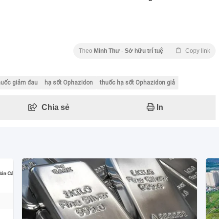
Theo
Minh Thư
-
Sở hữu trí tuệ
Copy link
huốc giảm đau
hạ sốt Ophazidon
thuốc hạ sốt Ophazidon giả
Chia sẻ
In