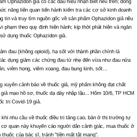
m Ophazidon giả có các dấu hiệu nhận biết nêu trên; đồng
hức năng liên quan tiến hành kiểm tra các cơ sở kinh doanh
ng tin và truy tìm nguồn gốc về sản phẩm Ophazidon giả nêu
vi phạm theo quy định hiện hành; kịp thời phát hiện và ngăn
 sử dụng thuốc Ophazidon giả.
ảm đau (không opioid), hạ sốt với thành phần chính là
 tác dụng giảm các chứng đau từ nhẹ đến vừa như đau nửa
ân, viêm họng, viêm xoang, đau bụng kinh, sốt…
g xuyên cảnh báo về thuốc giả, mỹ phẩm không đạt chất
c giả mạo hồ sơ, thuốc dạ dày nhập lậu... Hôm 10/6, TP HCM
c trị Covid-19 giả.
 khi nhu cầu về thuốc điều trị tăng cao, bán ở thị trường tự
, cơ quan này khuyến cáo người dân cảnh giác, mua thuốc ở
n thuốc của bác sĩ, tránh "tiền mất tật mang".