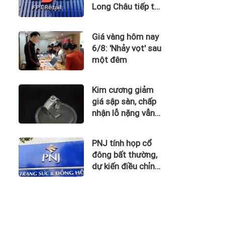
Long Châu tiếp tục
là động lực chính
Giá vàng hôm nay
6/8: 'Nhảy vọt' sau
một đêm
Kim cương giảm
giá sập sàn, chấp
nhận lỗ nặng vẫn
khó thoát hàng
PNJ tính họp cổ
đông bất thường,
dự kiến điều chỉnh
kế hoạch kinh
doanh 2026