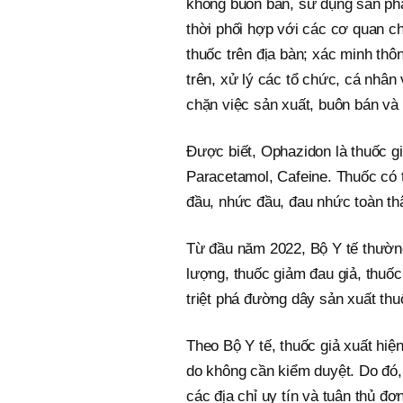
không buôn bán, sử dụng sản phẩ
thời phối hợp với các cơ quan c
thuốc trên địa bàn; xác minh thô
trên, xử lý các tổ chức, cá nhân 
chặn việc sản xuất, buôn bán và
Được biết, Ophazidon là thuốc gi
Paracetamol, Cafeine. Thuốc có
đầu, nhức đầu, đau nhức toàn th
Từ đầu năm 2022, Bộ Y tế thườn
lượng, thuốc giảm đau giả, thuố
triệt phá đường dây sản xuất thuố
Theo Bộ Y tế, thuốc giả xuất hiện
do không cần kiểm duyệt. Do đó
các địa chỉ uy tín và tuân thủ đơ