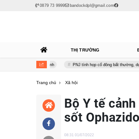
0879 73 9999
bandockdpl@gmail.com
THỊ TRƯỜNG
 là động lực chính
PNJ tính họp cổ đông bất thường, dự kiến điều c
Trang chủ
Xã hội
Bộ Y tế cảnh
sốt Ophazido
08:31 01/07/2022