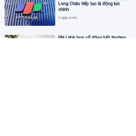
Long Châu tiếp tục là động lực
chính
1 ngày trước
PNJ tính họp cổ đông bất thường,
dự kiến điều chỉnh kế hoạch kinh
doanh 2026
1 ngày trước
Giá vàng hôm nay 6/8: 'Nhảy vọt'
sau một đêm
1 ngày trước
Kim cương giảm giá sập sàn, chấp
nhận lỗ nặng vẫn khó thoát hàng
1 ngày trước