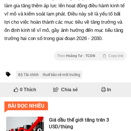
làm gia tăng thêm áp lực lên hoạt động điều hành kinh tế
vĩ mô và kiểm soát lạm phát. Điều này sẽ là yếu tố bất
lợi cho việc hoàn thành các mục tiêu về tăng trưởng và
ổn định kinh tế vĩ mô, gây ảnh hưởng đến mục tiêu tăng
trưởng hai con số trong giai đoạn 2026 - 2030.
Theo
Hoàng Tư
-
TCDN
Copy link
Bộ Tài chính
thuế bảo vệ môi trường
0
Thích
Chia sẻ
In
BÀI ĐỌC NHIỀU
Giá dầu thế giới tăng trên 3
USD/thùng