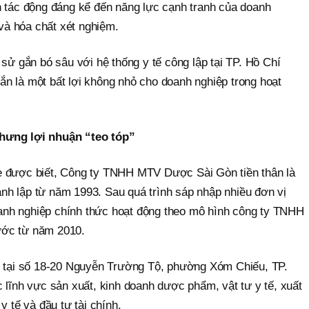
n tác động đáng kể đến năng lực cạnh tranh của doanh
 và hóa chất xét nghiệm.
 sử gắn bó sâu với hệ thống y tế công lập tại TP. Hồ Chí
n là một bất lợi không nhỏ cho doanh nghiệp trong hoạt
hưng lợi nhuận “teo tóp”
e được biết, Công ty TNHH MTV Dược Sài Gòn tiền thân là
h lập từ năm 1993. Sau quá trình sáp nhập nhiều đơn vị
nh nghiệp chính thức hoạt động theo mô hình công ty TNHH
ước từ năm 2010.
ở tại số 18-20 Nguyễn Trường Tộ, phường Xóm Chiếu, TP.
 lĩnh vực sản xuất, kinh doanh dược phẩm, vật tư y tế, xuất
y tế và đầu tư tài chính.