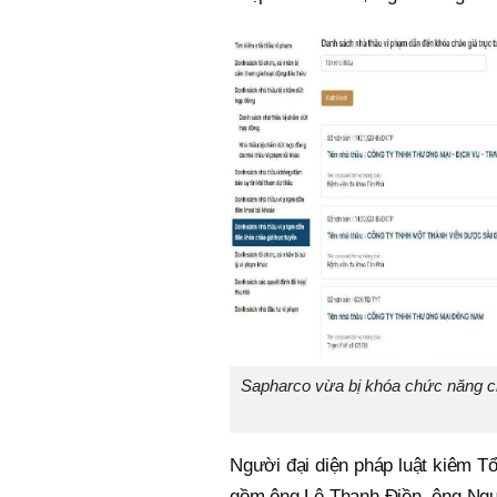
Sapharco vừa bị khóa chức năng chà
Người đại diện pháp luật kiêm T
gồm ông Lê Thanh Điền, ông Ng