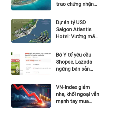
trao chứng nhận
Thành phố Thông
minh dựa trên tiêu
Dự án tỷ USD
chuẩn toàn cầu
Saigon Atlantis
ISO 37122
Hotel: Vướng mắc
kéo dài, nợ tiền
thuê đất và thuế
Bộ Y tế yêu cầu
nghìn tỷ
Shopee, Lazada
ngừng bán sản
phẩm hỗ trợ giảm
cân Slimaura Care
VN-Index giảm
x3
nhẹ, khối ngoại vẫn
mạnh tay mua
ròng gần 500 tỷ
đồng