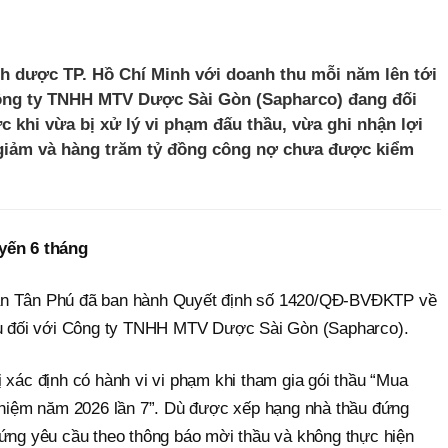
h dược TP. Hồ Chí Minh với doanh thu mỗi năm lên tới
ông ty TNHH MTV Dược Sài Gòn (Sapharco) đang đối
c khi vừa bị xử lý vi phạm đấu thầu, vừa ghi nhận lợi
 giảm và hàng trăm tỷ đồng công nợ chưa được kiểm
yến 6 tháng
ận Tân Phú đã ban hành Quyết định số 1420/QĐ-BVĐKTP về
hầu đối với Công ty TNHH MTV Dược Sài Gòn (Sapharco).
 xác định có hành vi vi phạm khi tham gia gói thầu “Mua
nghiệm năm 2026 lần 7”. Dù được xếp hạng nhà thầu đứng
 ứng yêu cầu theo thông báo mời thầu và không thực hiện