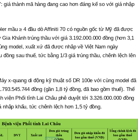
”: giá thành mã hàng đang cao hơn đáng kể so với giá nhập
er mầu ≥ 4 đầu dò Affiniti 70 có nguồn gốc từ Mỹ đã được
 Gia Khánh trúng thầu với giá 3.192.000.000 đồng (hơn 3,1
cùng model, xuất xứ đã được nhập về Việt Nam ngày
u đồng sau thuế, tức bằng 1/3 giá trúng thầu, chênh lệch lên
Máy x-quang di động kỹ thuật số DR 100e với cùng model đã
1.793.545.744 đồng (gần 1,8 tỷ đồng, đã bao gồm thuế). Thế
 viện Phổi tỉnh Lai Châu phê duyệt tới 3.326.000.000 đồng
iá nhập khẩu, tức chênh lệch hơn 1,5 tỷ đồng.