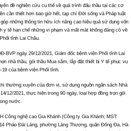
uyên đề nghiên cứu cụ thể về quá trình đấu thầu tại các cơ
ên cần thiết hơn bao giờ hết, tạp chí Đời sống và Pháp luật
 góp những thông tin hữu ích nâng cao hiệu quả sử dụng vốn
nh y tế hạn chế những vi phạm và mất mát không đáng có về
hổi tỉnh Lai Châu.
QĐ-BVP ngày 29/12/2021, Giám đốc bệnh viện Phổi tỉnh Lai
ọn nhà thầu, gói thầu Mua sắm, lắp đặt thiết bị Y tế phục vụ
19 của bệnh viện Phổi tỉnh.
 chi thường xuyên của đơn vị, sử dụng nguồn ngân sách Nhà
4/12/2021, thực hiện trong 90 ngày, loại hợp đồng trọn gói
trong nước.
NHH Công nghệ cao Gia Khánh (Công ty Gia Khánh; MST:
õ 14 Pháo Đài Láng, phường Láng Thượng, quận Đống Đa, Hà