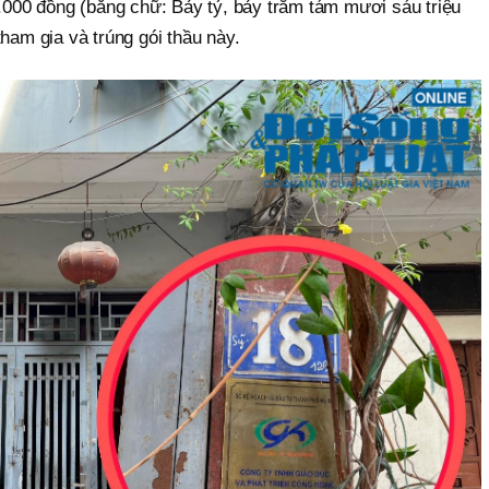
0.000 đồng (bằng chữ: Bảy tỷ, bảy trăm tám mươi sáu triệu
tham gia và trúng gói thầu này.