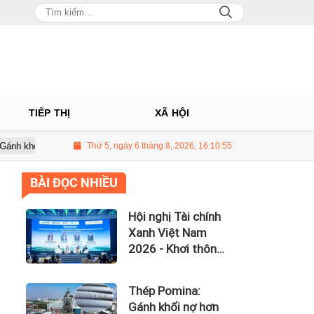
TIẾP THỊ
XÃ HỘI
 5.500 tỷ đồng, lãi vay nuốt trọn lợi nhuận
Thứ 5, ngày 6 tháng 8, 2026, 16:10:56
UBCKNN hủy tư cách c
BÀI ĐỌC NHIỀU
Hội nghị Tài chính
Xanh Việt Nam
2026 - Khơi thông
dòng vốn xanh
toàn cầu
Thép Pomina:
Gánh khối nợ hơn