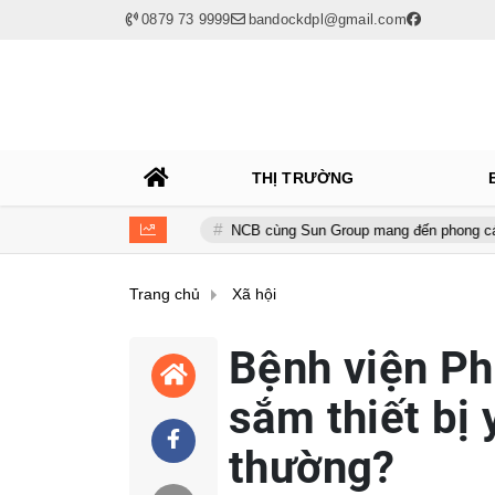
0879 73 9999
bandockdpl@gmail.com
THỊ TRƯỜNG
h toàn cầu
NCB cùng Sun Group mang đến phong cách sống tinh ho
Trang chủ
Xã hội
Bệnh viện Ph
sắm thiết bị 
thường?