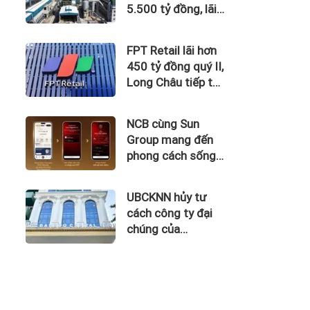
5.500 tỷ đồng, lãi
vay nuốt trọn lợi
nhuận
FPT Retail lãi hơn
450 tỷ đồng quý II,
Long Châu tiếp tục
là động lực chính
NCB cùng Sun
Group mang đến
phong cách sống
tinh hoa với đặc
quyền hàng đầu
UBCKNN hủy tư
Việt Nam
cách công ty đại
chúng của
Bamboo Capital và
BCG Land