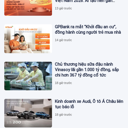
Việt Nam 2026: Ai tạo nên gần
12.900 tỷ đồng?
13 giờ trước
GPBank ra mắt "Khởi đầu an cư",
đồng hành cùng người trẻ mua nhà
14 giờ trước
Chủ thương hiệu sữa đậu nành
Vinasoy lãi gần 1.000 tỷ đồng, sắp
chi hơn 367 tỷ đồng cổ tức
18 giờ trước
Kinh doanh xe Audi, Ô tô Á Châu liên
tục báo lỗ
18 giờ trước