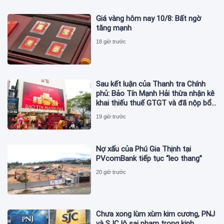
Giá vàng hôm nay 10/8: Bất ngờ
tăng mạnh
18 giờ trước
Sau kết luận của Thanh tra Chính
phủ: Bảo Tín Mạnh Hải thừa nhận kê
khai thiếu thuế GTGT và đã nộp bổ
sung
19 giờ trước
Nợ xấu của Phú Gia Thịnh tại
PVcomBank tiếp tục “leo thang”
20 giờ trước
Chưa xong lùm xùm kim cương, PNJ
và SJC lộ sai phạm trong kinh