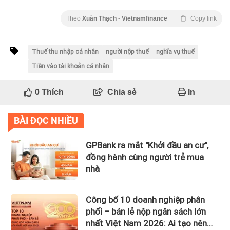
Theo
Xuân Thạch
-
Vietnamfinance
Copy link
Thuế thu nhập cá nhân
người nộp thuế
nghĩa vụ thuế
Tiền vào tài khoản cá nhân
0
Thích
Chia sẻ
In
BÀI ĐỌC NHIỀU
GPBank ra mắt "Khởi đầu an cư",
đồng hành cùng người trẻ mua
nhà
Công bố 10 doanh nghiệp phân
phối – bán lẻ nộp ngân sách lớn
nhất Việt Nam 2026: Ai tạo nên