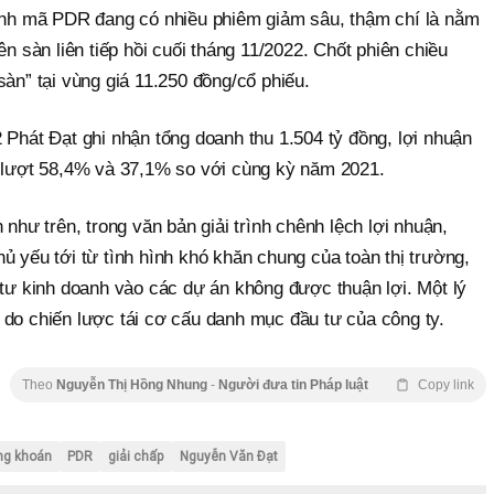
cảnh mã PDR đang có nhiều phiêm giảm sâu, thậm chí là nằm
ên sàn liên tiếp hồi cuối tháng 11/2022. Chốt phiên chiều
sàn” tại vùng giá 11.250 đồng/cổ phiếu.
 Phát Đạt ghi nhận tổng doanh thu 1.504 tỷ đồng, lợi nhuận
n lượt 58,4% và 37,1% so với cùng kỳ năm 2021.
 như trên, trong văn bản giải trình chênh lệch lợi nhuận,
ủ yếu tới từ tình hình khó khăn chung của toàn thị trường,
 tư kinh doanh vào các dự án không được thuận lợi. Một lý
 do chiến lược tái cơ cấu danh mục đầu tư của công ty.
Theo
Nguyễn Thị Hồng Nhung
-
Người đưa tin Pháp luật
Copy link
ng khoán
PDR
giải chấp
Nguyễn Văn Đạt