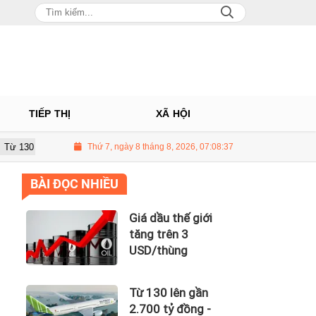
TIẾP THỊ
XÃ HỘI
gần 2.700 tỷ đồng - năng lực tài chính của Bamboo Airways nhìn từ công n
Thứ 7, ngày 8 tháng 8, 2026, 07:08:38
BÀI ĐỌC NHIỀU
Giá dầu thế giới
tăng trên 3
USD/thùng
Từ 130 lên gần
2.700 tỷ đồng -