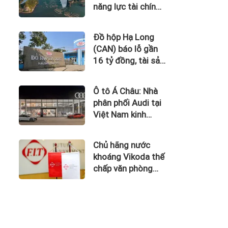
năng lực tài chính
của Bamboo
Airways nhìn từ
Đồ hộp Hạ Long
công nợ với ACV
(CAN) báo lỗ gần
16 tỷ đồng, tài sản
giảm gần 120 tỷ
sau nửa năm
Ô tô Á Châu: Nhà
phân phối Audi tại
Việt Nam kinh
doanh thua lỗ
Chủ hãng nước
khoáng Vikoda thế
chấp văn phòng
giữa lúc nợ vay
phình to, kinh
doanh thua lỗ