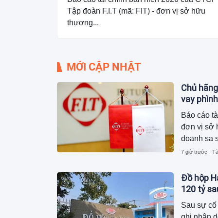
Tập đoàn F.I.T (mã: FIT) - đơn vị sở hữu
thương...
MỚI CẬP NHẬT
Chủ hãng
vay phình
Báo cáo tà
đơn vị sở 
doanh sa s
2.600 tỷ 
7 giờ trước
Tà
phải mang 
khoản vay 
Đồ hộp Hạ
120 tỷ s
Sau sự cố 
ghi nhận 