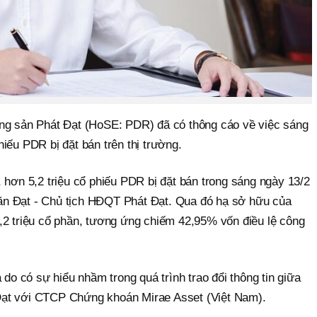
ộng sản Phát Đạt (HoSE: PDR) đã có thông cáo về việc sáng
iếu PDR bị đặt bán trên thị trường.
 hơn 5,2 triệu cổ phiếu PDR bị đặt bán trong sáng ngày 13/2
n Đạt - Chủ tịch HĐQT Phát Đạt. Qua đó hạ sở hữu của
,2 triệu cổ phần, tương ứng chiếm 42,95% vốn điều lệ công
 do có sự hiểu nhầm trong quá trình trao đổi thông tin giữa
ạt với CTCP Chứng khoán Mirae Asset (Việt Nam).