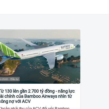
i chính - Đầu tư
Từ 130 lên gần 2.700 tỷ đồng - năng lực
tài chính của Bamboo Airways nhìn từ
công nợ với ACV
Khoản phải thu của ACV đối với Bamboo