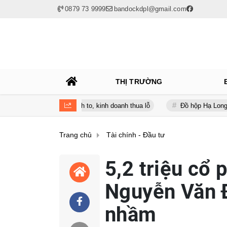
0879 73 9999
bandockdpl@gmail.com
THỊ TRƯỜNG
 nợ vay phình to, kinh doanh thua lỗ
Đồ hộp Hạ Long (CAN) báo lỗ
Trang chủ
Tài chính - Đầu tư
5,2 triệu cổ
Nguyễn Văn Đ
nhầm