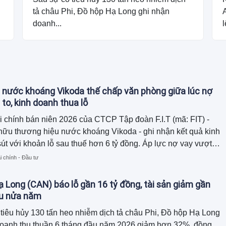
tả châu Phi, Đồ hộp Hạ Long ghi nhận
doanh...
l
 nước khoáng Vikoda thế chấp văn phòng giữa lúc nợ
 to, kinh doanh thua lỗ
i chính bán niên 2026 của CTCP Tập đoàn F.I.T (mã: FIT) -
hữu thương hiệu nước khoáng Vikoda - ghi nhận kết quả kinh
út với khoản lỗ sau thuế hơn 6 tỷ đồng. Áp lực nợ vay vượt
đồng cùng dòng tiền kinh doanh âm nặng buộc doanh nghiệp
i chính - Đầu tư
diện tích văn phòng làm việc đi thế chấp để bảo lãnh cho
của công ty con.
 Long (CAN) báo lỗ gần 16 tỷ đồng, tài sản giảm gần
au nửa năm
tiêu hủy 130 tấn heo nhiễm dịch tả châu Phi, Đồ hộp Hạ Long
doanh thu thuần 6 tháng đầu năm 2026 giảm hơn 32%, đồng