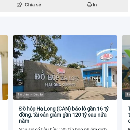
Chia sẻ
In
Tài chính - Đầu tư
Tà
Đồ hộp Hạ Long (CAN) báo lỗ gần 16 tỷ
đồng, tài sản giảm gần 120 tỷ sau nửa
năm
Sau sự cố tiêu hủy 130 tấn heo nhiễm dịch