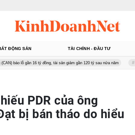
BẤT ĐỘNG SẢN
TÀI CHÍNH - ĐẦU TƯ
 gần 16 tỷ đồng, tài sản giảm gần 120 tỷ sau nửa năm
Từ 130 lên 
 phiếu PDR của ông
ạt bị bán tháo do hiểu