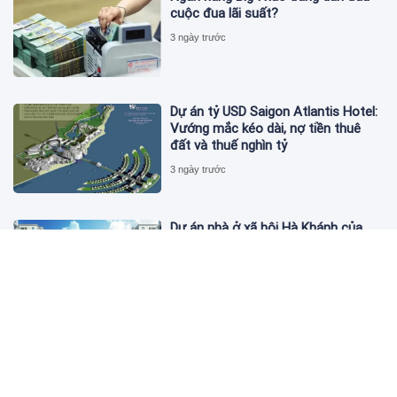
cuộc đua lãi suất?
3 ngày trước
Dự án tỷ USD Saigon Atlantis Hotel:
Vướng mắc kéo dài, nợ tiền thuê
đất và thuế nghìn tỷ
3 ngày trước
Dự án nhà ở xã hội Hà Khánh của
FLC công bố danh sách khách hàng
đủ điều kiện mua đợt 1
3 ngày trước
Theo dấu lô 659.000 cổ phiếu PNJ:
Đi 1 vòng qua tài khoản tự doanh
hay 'chỉ là trùng hợp'?