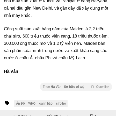
nhà máy sản xuất ở Kundli và Panipat ở bang Haryana,
cả hai đều gần New Delhi, và gần đây đã xây dựng một
nhà máy khác.
Công suất sản xuất hàng năm của Maiden là 2,2 triệu
chai siro, 600 triệu thuốc viên nang, 18 triệu thuốc tiêm,
300.000 ống thuốc mỡ và 1,2 tỷ viên nén. Maiden bán
sản phẩm của mình trong nước và xuất khẩu sang các
nước ở châu Á, châu Phi và châu Mỹ Latin.
Hà Vân
Theo
Hà Vân
-
Sở hữu trí tuệ
Copy link
Ấn Độ
WHO
cảnh báo
siro ho