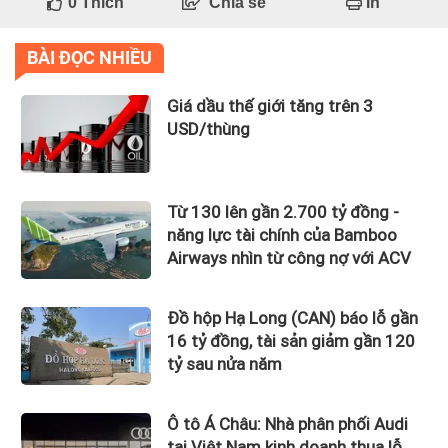
0
Thích
Chia sẻ
In
BÀI ĐỌC NHIỀU
Giá dầu thế giới tăng trên 3
USD/thùng
Từ 130 lên gần 2.700 tỷ đồng -
năng lực tài chính của Bamboo
Airways nhìn từ công nợ với ACV
Đồ hộp Hạ Long (CAN) báo lỗ gần
16 tỷ đồng, tài sản giảm gần 120
tỷ sau nửa năm
Ô tô Á Châu: Nhà phân phối Audi
tại Việt Nam kinh doanh thua lỗ