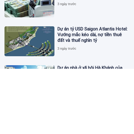
3 ngày trước
Dự án tỷ USD Saigon Atlantis Hotel:
Vướng mắc kéo dài, nợ tiền thuê
đất và thuế nghìn tỷ
3 ngày trước
Dự án nhà ở xã hội Hà Khánh của
FLC công bố danh sách khách hàng
đủ điều kiện mua đợt 1
3 ngày trước
Theo dấu lô 659.000 cổ phiếu PNJ:
Đi 1 vòng qua tài khoản tự doanh
hay 'chỉ là trùng hợp'?
3 ngày trước