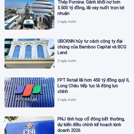
Thép Pomina: Gánh khối nợ hơn
5.500 tỷ đồng, lãi vay nuốt trọn lợi
nhuận
2 ngày trước
UBCKNN hủy tư cách công ty đại
chúng của Bamboo Capital và BCG
Land
2 ngày trước
FPT Retail lãi hơn 450 tỷ đồng quý II,
Long Châu tiếp tục là động lực
chính
2 ngày trước
PNJ tính họp cổ đông bất thường,
dự kiến điều chỉnh kế hoạch kinh
doanh 2026