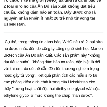
Tổ chức Y tế thế giới (WHO) đã đưa ra cảnh báo về
2 loại siro ho của Ấn Độ sản xuất không đạt tiêu
chuẩn, không đảm bảo an toàn. Đây được cho là
nguyên nhân khiến ít nhất 20 trẻ nhỏ tử vong tại
Uzbekistan.
Cụ thể, trong thông tin cảnh báo, WHO nêu rõ 2 loại siro
ho được nhắc đến do công ty công nghệ sinh học Marion
Biotech của Ấn Độ sản xuất. Các sản phẩm này "không
đạt tiêu chuẩn", "không đảm bảo an toàn, đặc biệt là đối
với trẻ em, do có thể dẫn đến tổn thương nghiêm trọng
hoặc gây tử vong". Kết quả phân tích các mẫu siro tại
các phòng kiểm định chất lượng của Uzbekistan cho
thấy "lượng hoạt chất độc hại diethylene glycol và/hoặc
ethylene glycol ở mức không thể chấp nhận được".